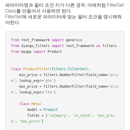
파라미터명과 필터 조건 키가 다른 경우, 아래처럼 FilterSet
Class를 만들어서 사용하면 된다.
FilterSet에 새로운 파라미터에 맞는 필터 조건을 명시해줘
야한다.
from
 rest_framework 
import
from
 django_filters 
import
 rest_framework 
as
from
 myapp 
import
 Product

class
ProductFilter
(filters.FilterSet)
:
min_price = filters.NumberFilter(field_name=
"pric
e"
, lookup_expr=
'gte'
)

    max_price = filters.NumberFilter(field_name=
"pric
e"
, lookup_expr=
'lte'
)

class
Meta
:
        model =
Product
        fields = [
'category'
, 
'in_stock'
, 
'min_pric
e'
, 
'max_price'