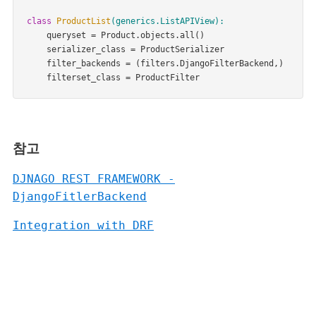
class
ProductList
(generics.ListAPIView)
:
    queryset = Product.objects.all()

    serializer_class = ProductSerializer

    filter_backends = (filters.DjangoFilterBackend,)

    filterset_class = ProductFilter
참고
DJNAGO REST FRAMEWORK -
DjangoFitlerBackend
Integration with DRF