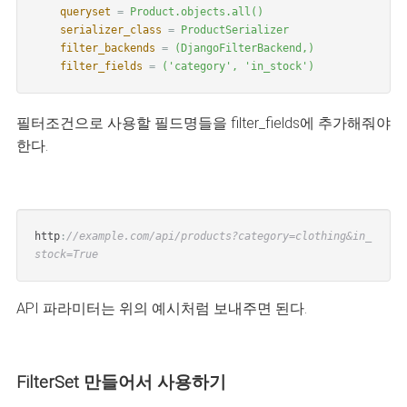
queryset
=
Product
.
objects
.
all
()
serializer_class
=
ProductSerializer
filter_backends
=
(
DjangoFilterBackend
,)
filter_fields
=
(
'category'
,
'in_stock'
)
필터조건으로 사용할 필드명들을 filter_fields에 추가해줘야
한다.
http
:
//example.com/api/products?category=clothing&in_
stock=True
API 파라미터는 위의 예시처럼 보내주면 된다.
FilterSet 만들어서 사용하기