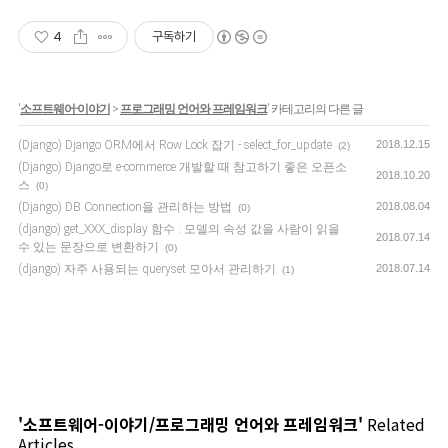
4
구독하기
'
소프트웨어-이야기
>
프로그래밍 언어와 프레임워크
' 카테고리의 다른 글
(Django) Django ORM에서 Row Lock 잡기 - select_for_update
2018.12.15
(2)
(Django) Django로 e-commerce 개발할 때 참고하기 좋은 오픈소
2018.10.20
스
(0)
(Django) DB Connection을 관리하는 방법
2018.08.04
(0)
(django) get_XXX_display 함수 : 모델의 속성 값을 사람이 읽을
2018.07.14
수 있는 문장으로 변환하기
(0)
(django) 자주 사용되는 queryset 모아서 관리하기
2018.07.14
(1)
'소프트웨어-이야기/프로그래밍 언어와 프레임워크'
Related
Articles