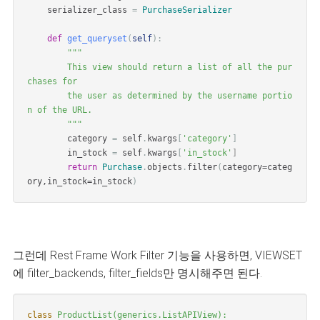
    serializer_class 
=
PurchaseSerializer
def
get_queryset
(
self
)
:
"""

        This view should return a list of all the pur
chases for

        the user as determined by the username portio
n of the URL.

        """
        category 
=
 self
.
kwargs
[
'category'
]
in_stock
=
 self
.
kwargs
[
'in_stock'
]
return
Purchase
.
objects
.
filter
(
category=categ
ory,in_stock=in_stock
)
그런데 Rest Frame Work Filter 기능을 사용하면, VIEWSET
에 filter_backends, filter_fields만 명시해주면 된다.
class
ProductList
(
generics
.
ListAPIView
):