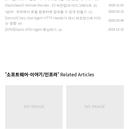
ElasticSearch Remote Reindex - ES 버전업과 마이그레이트
2020.11.01
(0)
ngrok - 외부에서 로컬 컴퓨터에 접속할 수 있게 만들기
2020.03.15
(1)
[Varnish] Vary User-Agent HTTP Header가 캐시 퍼포먼스에 미치
2020.03.08
는 영향
(0)
[APM]Elastic APM Agent 튜닝하기
2019.12.31
(2)
'소프트웨어-이야기/인프라'
Related Articles