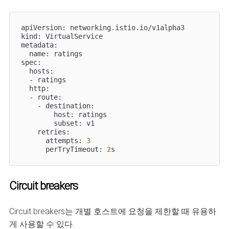
apiVersion: networking.istio.io/v1alpha3

kind: VirtualService

metadata:

  name: ratings

spec:

  hosts:

  - ratings

  http:

  - route:

    - destination:

        host: ratings

        subset: v1

    retries:

      attempts: 
3
      perTryTimeout: 
2
s
Circuit breakers
Circuit breakers는 개별 호스트에 요청을 제한할 때 유용하
게 사용할 수 있다.