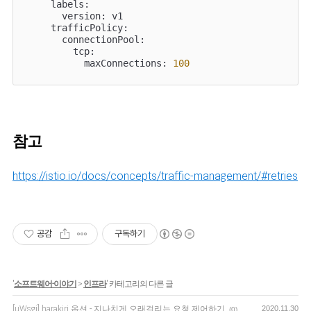
    labels:

      version: v1

    trafficPolicy:

      connectionPool:

        tcp:

          maxConnections: 
100
참고
https://istio.io/docs/concepts/traffic-management/#retries
공감
구독하기
'
소프트웨어-이야기
>
인프라
' 카테고리의 다른 글
[uWsgi] harakiri 옵션 - 지나치게 오래걸리는 요청 제어하기
2020.11.30
(0)