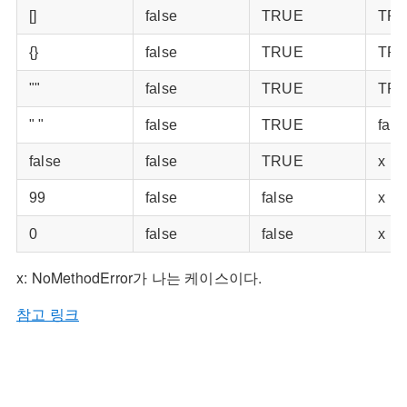
[]
false
TRUE
TR
{}
false
TRUE
TR
""
false
TRUE
TR
" "
false
TRUE
fals
false
false
TRUE
x
99
false
false
x
0
false
false
x
x: NoMethodError가 나는 케이스이다.
참고 링크