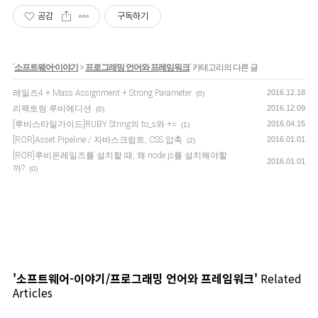
공감
구독하기
'
소프트웨어-이야기
>
프로그래밍 언어와 프레임워크
' 카테고리의 다른 글
레일즈4 + Mass Assignment + Strong Parameter
2016.12.18
(0)
리팩토링:루비에디션
2016.12.09
(0)
[루비스타일가이드]RUBY String의 to_s와 +=
2016.04.15
(1)
[ROR]Asset Pipeline / 자바스크립트, CSS 압축
2016.01.01
(2)
[ROR]루비온레일즈를 설치할 때, 왜 node.js를 설치해야할
2016.01.01
까?
(0)
'소프트웨어-이야기/프로그래밍 언어와 프레임워크'
Related
Articles