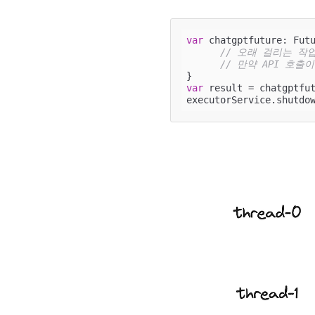
var
 chatgptfuture: Futu
// 오래 걸리는 작
// 만약 API 호출
var
 result = chatgptfut
executorService.shutdo