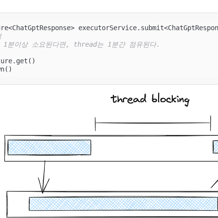
re<ChatGptResponse> executorService.submit<ChatGptRespon
업
이 1분이상 소요된다면, thread는 1분간 점유된다. 
ure.get()

wn()