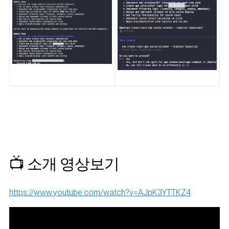
📺 소개 영상보기
https://www.youtube.com/watch?v=AJpK3YTTKZ4