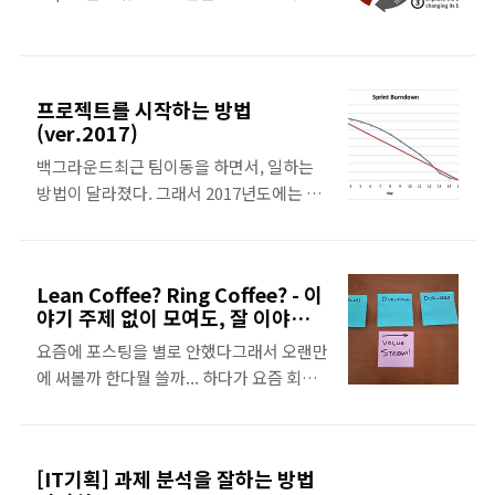
들이 일하는 방식에 대해서 이야기를 하는 걸까요? 스포티파이
진다. 2. 예외 케이스들을 사전에 빠르게 파
래서 TDD를 하고, 테스트코드를 작성하면
의 일하는 방식이 조직을 잘 운영할 수 있고, 사람들한테 여러
악할 수 있다.집단 지성의 힘 같은..
서 경험한 장점들을 정리해봤다. TDD의 장
영감을 줄 수 있는 방법이여서 그런거 같아요.그리고 스포..
점 이미지 참고 1. 단계별로 어떤 기능을 구
현해야하는지 쉽게 정리할 수 있다나는 기
프로젝트를 시작하는 방법
능 구현을 할 때, 필요한 테스트 항목들을
(ver.2017)
Description으로 나열한다. 그러면 내가
백그라운드최근 팀이동을 하면서, 일하는
어떤 기능을 단계적으로 만들야하는지 정리
방법이 달라졌다. 그래서 2017년도에는 어
할 수 있다.TDD를 하면, 테스트 케이스를
떤 방식으로 일했었는지 기억하기 위해, 글
기능 구현과 동시에 작성하게 되는거다. 그
로 남기고자 한다. 가상의 문제어떤 방식으
러다보니 예외 케이스를 빨리 인지할 수 있
로 일하고, 생각했는지에 대해서 설명하기
다. 2. 개발 사이클이 짧아진다테스트를 자
Lean Coffee? Ring Coffee? - 이
위해 가상의 문제를 정하려고 한다.사용자
동화하면, 기대하는 값을 바로 확인할 수 있
야기 주제 없이 모여도, 잘 이야기
가 광고주 앱에서 LIKE를 누른 상품을 인스
다. 그러다보면 개발 주기가 짧아진다.서버
하는 방법!
요즘에 포스팅을 별로 안했다그래서 오랜만
타그램에서 광고로 보여주는 다이나믹 광고
개발을 할 때, 주로 API를 구현한다. 그래서
에 써볼까 한다뭘 쓸까... 하다가 요즘 회사
상품을 만들어야한다고 생각해보자. (지하
이걸 테스트하..
에서 배운게 뭐가있을까... 생각해봤다. 회
철포스팅) 인스타그램은 어떻게 내가 찜한
고를 할 때 사용해보면 좋은 것들을 포스팅
상품을 광고로 보여주는 걸까? - 페이스북/
해볼까 평소에 생각했었다. 구뜨 ㅎㅎ 회사
인스타그램에 있는 Dynamic AD를 만들어
[IT기획] 과제 분석을 잘하는 방법
에서 회고를 할 때나, 모여서 이야기 나누고
야한다고 상상해보자 ㅎㅎ 과제의 시작 (1)