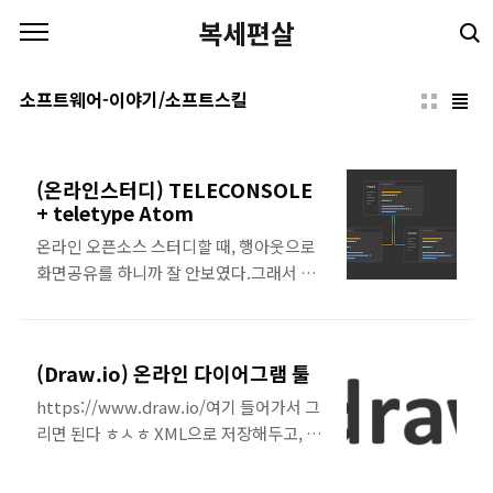
본문 바로가기
복세편살
소프트웨어-이야기/소프트스킬
(온라인스터디) TELECONSOLE
+ teletype Atom
온라인 오픈소스 스터디할 때, 행아웃으로
화면공유를 하니까 잘 안보였다.그래서 터
미널을 공유할 수 있는 프로그램인
TELECONSOLE과, ATOM 화면을 공유할
수 있는 teletype Atom을 써봤었는데, 신
(Draw.io) 온라인 다이어그램 툴
세계였다. 😻온라인으로 협업할 일이 있으
면, 요 두개를 가져다 쓰면 완전 좋다.
https://www.draw.io/여기 들어가서 그
TELECONSOLE teletype Atom 텔레타
리면 된다 ㅎㅅㅎ XML으로 저장해두고, 나
입 아톰은 Host Atom에 게스트 Atom이
중에 재수정해서 쓸 수도 있다. 요런식으로
접속하는 개념인데, 읽기 권한만 있는 구글
그려다가 쓰면 된다 ㅎㅅㅎ