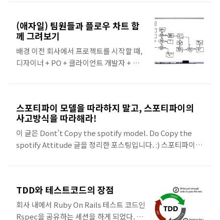
드라이브 문서를 보듯.. 아톰 화면을 볼 수
있다.
(애자일) 팀원들과 플로우 차트 함
께 그려보기
배경 이전 회사에서 프로젝트를 시작할 때,
디자이너 + PO + 클라이언트 개발자 + 서
버 개발자들이 같이 모여서 화이트 보드에
플로우를 그려본적이 있다. 다 같이 플로우
를 그리고 논의하는 미팅은 시간이 오래 소
스포티파이 모델을 따라하지 말고, 스포티파이의
요된다. 당시에 한 제품에 대한 플로우를 그
사고방식을 따라해라!
리는 데에 몇시간씩 여러번의 회의를 했었
이 글은 Dont't Copy the spotify model. Do Copy the
다. 그럼에도 의미가 있는 시간이었다. 와이
spotify Attitude 글을 정리한 포스팅입니다. :) 스포티파이 뿐
어프레임, UI, 유저스토리 등.. 제품 분석/설
만 아니라, 넷플릭스, Buffer, Semco, Valve, Zappo 같이 우
계가 확정지어지지 않은 상황에서 이 방법
리가 멋지게 생각하는 조직들에도 적용할 수 있는 이야기를 하
을 사용하면 유용했다. 장점 1. 팀원들이 같
려고 합니다. 왜 스포티파이가 좋은 조직 문화를 가진 회사인걸
은 제품을 생각하는 데에 도움이 된다.팀원
TDD와 테스트코드의 장점
까요?스타트업이나 애자일조직에 있다보면, 스포티파이의 엔
들이 기능을 서로 다르게 생각할 수 있다. 그
지니어링 문화에 대해서 들어본적이 있을거에요. 우리는 왜 스
런데 플로우를 그려나가면서, 각자가 상상
회사 내에서 Ruby On Rails 테스트 코드인
포티파이의 이야기를 듣고, 영상들을 찾아보고, 사람들에게 그
한 것들을 이야기하면서 점점 싱크가 맞아
Rspec을 공유하는 세션을 하게 되었다. 그