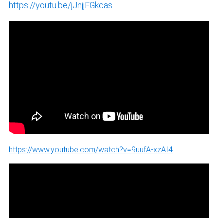
https://youtu.be/jJnjjEGkcas
https://www.youtube.com/watch?v=9uufA-xzAI4