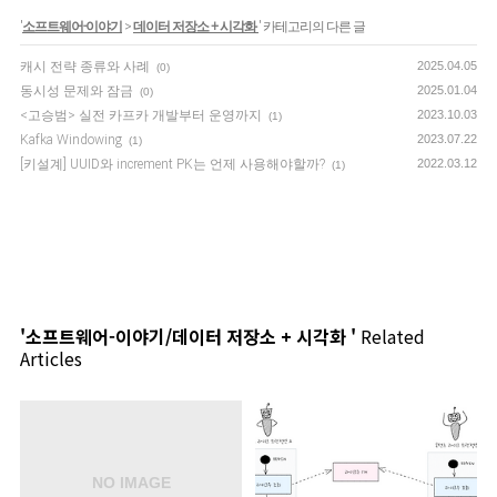
'
소프트웨어-이야기
>
데이터 저장소 + 시각화
' 카테고리의 다른 글
캐시 전략 종류와 사례
2025.04.05
(0)
동시성 문제와 잠금
2025.01.04
(0)
<고승범> 실전 카프카 개발부터 운영까지
2023.10.03
(1)
Kafka Windowing
2023.07.22
(1)
[키설계] UUID와 increment PK는 언제 사용해야할까?
2022.03.12
(1)
'소프트웨어-이야기/데이터 저장소 + 시각화 '
Related
Articles