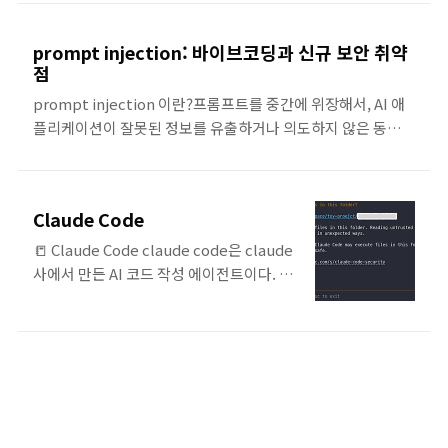
향상유지보수성 확보개발속도 향상의사결
트의 최대 길..
정 비용 절감 예를 들어, architecture을
prompt injection: 바이브코딩과 신규 보안 취약
구성하는 요소들의 layer, 네이밍, 의존관
점
계에 대한 규칙을 정의한다. (1) 애플리케이
prompt injection 이란?프롬프트를 중간에 위장해서, AI 애
션 개발 표준의 한계초기에는 애플리케이션
플리케이션이 잘못된 정보를 유출하거나 의도하지 않은 동작을
개발 표준이 잘 지켜질 수 있다. 그러나 예외
하게 하는 사이버 공격을 말한
케이스가 나와서 표준이 변경되거나, 조직
다.https://docs.anthropic.com/en/docs/claude-
구성원에 변화가 생기게 되면 이를 지키기
code/security사례https://www.youtube.com/watch?
어려워진다. 모든 구성원들이 지난 히스토
Claude Code
v=hY-VTx7-c0g 참고
리를 기억하며 애플리케이션을 개발하는 데
https://docs.anthropic.com/en/docs/claude-
에는 한계가 있기 때문이다. 그 영향으로 애
📒 Claude Code claude code은 claude
code/security Security - AnthropicHow we approach
플리케이션에서 서로 다른 이름 패턴을 사
사에서 만든 AI 코드 작성 에이전트이다. 터
security Security foundation Your code’s security is
용하고, 패키지 구성과 의존관계가 일정하
미널에서 요구사항을 프롬프트로 입력하
paramount. Claude Code is built with security at its
지 않은 문제가 발생하게 된다. (2) ..
면, 실행계획을 작성한 후 이를 순차적으로
core,..
실행한다. 작업 시작 시, 프로젝트 폴더 권한
을 Clade code에게 위임하게 된다.
Cladue Code가 실행계획을 수행하며, 폴
더 내의 코드를 변경한다. 🏃🏻‍♀️ 사용 사례 프
롬프트 요구사항을 다음과 같이 작성하였