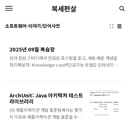
본문 바로가기
복세편살
소프트웨어-이야기/단어사전
2025년 09월 복습장
심야 잡담 스터디에서 언급된 포스팅을 읽고, 새로 배운 개념을
정리해보자! Knowledge cutoff인공지능 모델은 인터넷이나
문서에서 수집된 대규모 데이터를 기반으로 학습한다.하지만
모델은 실시간으로 계속 학습하지 않고, 특정 시점까지의 데이
터를 모아서 학습을 완료한 뒤 고정된다.그 시점을
Knowledge Cutoff Date라고 부른다.그래서 cutoff 이후의
ArchUnit: Java 아키텍처 테스트
정보는 모델 내부 지식만으로는 알 수 없다. 별도의 리소스가 없
라이브러리
다면 cutoff 이후의 사건을 "추측"해서 알려줄 수 밖에 없다.이
(0) 애플리케이션 개발 표준팀에서는 몇가
에 대한 보완책으로 "실시간 웹 검색 기능"이나 "외부 데이터
지 이유로 애플리케이션 개발 표준을 수립
연결"을 통해 최신 정보를 반영한다.컨텍스트 윈도우(context
한다. 코드 품질과 일관성 확보 협업 효율성
window)LLM이 "한 번에 이해하고 기억할 수 있는 입력 텍스