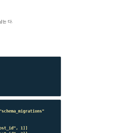
남는 다.
"schema_migrations"
ost_id"
, 1]]