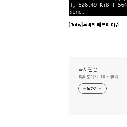
[Ruby]루비의 메모리 이슈
복세편살
점을 모아서 선을 만들자
구독하기