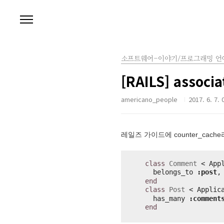
본문 바로가기
소프트웨어-이야기/프로그래밍 언
[RAILS] associ
americano_people
2017. 6. 7. 
레일즈 가이드에 counter_cac
class
 Comment
 < App
belongs_to 
:post
,
end
class
 Post
 < Applic
has_many 
:comment
end