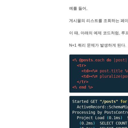
예를 들어,
게시물의 리스트를 조회하는 페이지를
이 때, 아래의 예제 코드처럼, 
N+1 쿼리 문제가 발생하게 된다.
<%
@posts
.
each
do
|
post
|
<tr>
<td>
<%=
post
.title
%
<td>
<%=
pluralize
(
po
</tr>
<%
end
%>
Started GET 
"/posts"
for
  ActiveRecord::SchemaM
Processing by PostsContro
  Project Load 
(
0.1ms
)
  
(
0.2ms
)
  SELECT COUNT