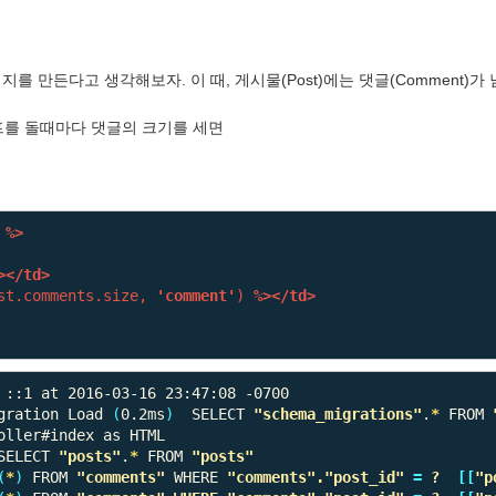
 만든다고 생각해보자. 이 때, 게시물(Post)에는 댓글(Comment)가 
루프를 돌때마다 댓글의 크기를 세면
%>
>
</td>
st.comments
.
size
,
'comment'
)
%>
</td>
 ::1 at 2016-03-16 23:47:08 -0700

igration Load 
(
0.2ms
)
  SELECT 
"schema_migrations"
.
*
 FROM 
ller#index as HTML

SELECT 
"posts"
.
*
 FROM 
"posts"
(
*
)
 FROM 
"comments"
 WHERE 
"comments"
.
"post_id"
=
 ?  
[[
"p