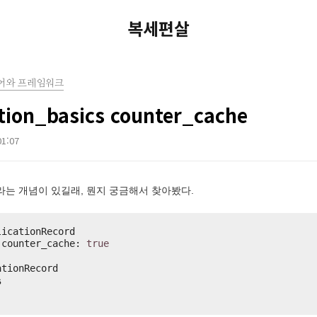
복세편살
어와 프레임워크
ation_basics counter_cache
01:07
he라는 개념이 있길래, 뭔지 궁금해서 찾아봤다.
licationRecord
 counter_cache: 
true
ationRecord
s