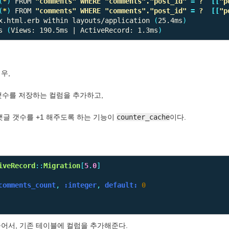
(
*
)
 FROM 
"comments"
 WHERE 
"comments"
.
"post_id"
=
 ?  
[[
"p
(
*
)
 FROM 
"comments"
 WHERE 
"comments"
.
"post_id"
=
 ?  
[[
"p
ex.html.erb within layouts/application 
(
25.4ms
)
s 
(
Views: 190.5ms | ActiveRecord: 1.3ms
)
우,
 갯수를 저장하는 컬럼을 추가하고,
글 갯수를 +1 해주도록 하는 기능이
counter_cache
이다.
iveRecord
::
Migration
[
5
.
0
]
comments_count
,
:integer
,
default:
0
어서, 기존 테이블에 컬럼을 추가해준다.