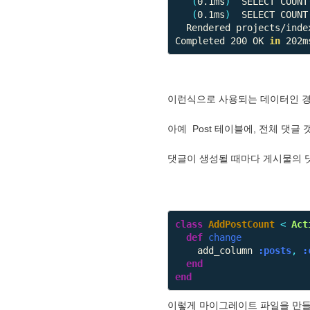
(
0.1ms
)
  SELECT COUNT
(
0.1ms
)
  SELECT COUNT
  Rendered projects/ind
Completed 200 OK 
in 
202m
이런식으로 사용되는 데이터인 경
아예 Post 테이블에, 전체 댓글
댓글이 생성될 때마다 게시물의 댓
class
AddPostCount
<
Act
def
change
add_column
:posts
,
:
end
end
이렇게 마이그레이트 파일을 만들