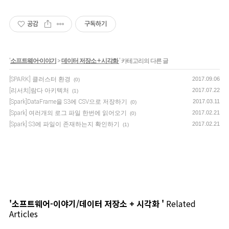
공감
구독하기
'
소프트웨어-이야기
>
데이터 저장소 + 시각화
' 카테고리의 다른 글
[SPARK] 클러스터 환경
2017.09.06
(0)
[리서치]람다 아키텍처
2017.07.22
(1)
[Spark]DataFrame을 S3에 CSV으로 저장하기
2017.03.11
(0)
[Spark] 여러개의 로그 파일 한번에 읽어오기
2017.02.21
(0)
[Spark] S3에 파일이 존재하는지 확인하기
2017.02.21
(1)
'소프트웨어-이야기/데이터 저장소 + 시각화 '
Related
Articles