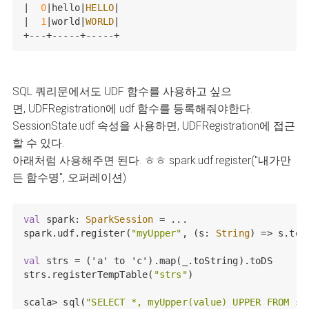
|  
0
|hello|
HELLO
|

|  
1
|world|
WORLD
|

+---+-----+-----+
SQL 쿼리문에서도 UDF 함수를 사용하고 싶으
면, UDFRegistration에 udf 함수를 등록해줘야한다.
SessionState.udf 속성을 사용하면, UDFRegistration에 접근
할 수 있다.
아래처럼 사용해주면 된다. ㅎㅎ spark.udf.register("내가만
든 함수명", 오퍼레이션)
val
 spark: 
SparkSession
 = ...

spark.udf.register(
"myUpper"
, (s: 
String
) => s.toUp
val
 strs = ('a' to 'c').map(_.toString).toDS

strs.registerTempTable(
"strs"
)

scala> sql(
"SELECT *, myUpper(value) UPPER FROM st