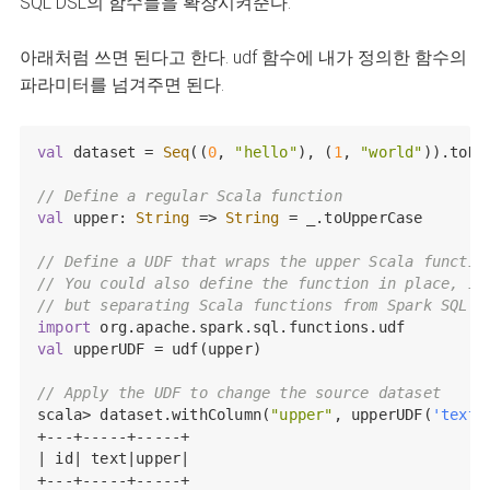
SQL DSL의 함수들을 확장시켜준다.
아래처럼 쓰면 된다고 한다. udf 함수에 내가 정의한 함수의
파라미터를 넘겨주면 된다.
val
 dataset = 
Seq
((
0
, 
"hello"
), (
1
, 
"world"
)).toDF
// Define a regular Scala function
val
 upper: 
String
 => 
String
 = _.toUpperCase

// Define a UDF that wraps the upper Scala functio
// You could also define the function in place, i.
// but separating Scala functions from Spark SQL's
import
val
 upperUDF = udf(upper)

// Apply the UDF to change the source dataset
scala> dataset.withColumn(
"upper"
, upperUDF(
'text
)
+---+-----+-----+

| id| text|upper|

+---+-----+-----+
