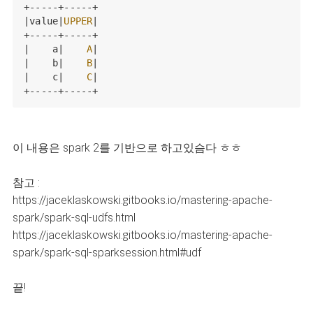
+-----+-----+

|value|
UPPER
|

+-----+-----+

|    a|    
A
|

|    b|    
B
|

|    c|    
C
|

+-----+-----+
이 내용은 spark 2를 기반으로 하고있슴다 ㅎㅎ
참고 :
https://jaceklaskowski.gitbooks.io/mastering-apache-
spark/spark-sql-udfs.html
https://jaceklaskowski.gitbooks.io/mastering-apache-
spark/spark-sql-sparksession.html#udf
끝!