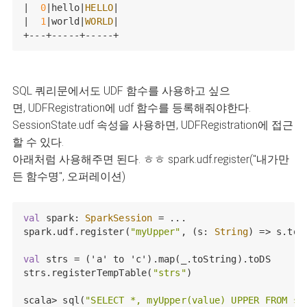
|  
0
|hello|
HELLO
|

|  
1
|world|
WORLD
|

+---+-----+-----+
SQL 쿼리문에서도 UDF 함수를 사용하고 싶으
면, UDFRegistration에 udf 함수를 등록해줘야한다.
SessionState.udf 속성을 사용하면, UDFRegistration에 접근
할 수 있다.
아래처럼 사용해주면 된다. ㅎㅎ spark.udf.register("내가만
든 함수명", 오퍼레이션)
val
 spark: 
SparkSession
 = ...

spark.udf.register(
"myUpper"
, (s: 
String
) => s.toUp
val
 strs = ('a' to 'c').map(_.toString).toDS

strs.registerTempTable(
"strs"
)

scala> sql(
"SELECT *, myUpper(value) UPPER FROM st