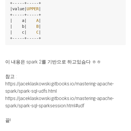
+-----+-----+

|value|
UPPER
|

+-----+-----+

|    a|    
A
|

|    b|    
B
|

|    c|    
C
|

+-----+-----+
이 내용은 spark 2를 기반으로 하고있슴다 ㅎㅎ
참고 :
https://jaceklaskowski.gitbooks.io/mastering-apache-
spark/spark-sql-udfs.html
https://jaceklaskowski.gitbooks.io/mastering-apache-
spark/spark-sql-sparksession.html#udf
끝!