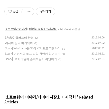
공감
구독하기
'
소프트웨어-이야기
>
데이터 저장소 + 시각화
' 카테고리의 다른 글
[SPARK] 클러스터 환경
2017.09.06
(0)
[리서치]람다 아키텍처
2017.07.22
(1)
[Spark]DataFrame을 S3에 CSV으로 저장하기
2017.03.11
(0)
[Spark] 여러개의 로그 파일 한번에 읽어오기
2017.02.21
(0)
[Spark] S3에 파일이 존재하는지 확인하기
2017.02.21
(1)
'소프트웨어-이야기/데이터 저장소 + 시각화 '
Related
Articles