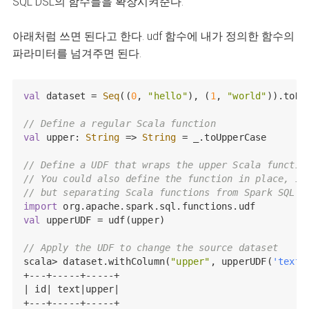
SQL DSL의 함수들을 확장시켜준다.
아래처럼 쓰면 된다고 한다. udf 함수에 내가 정의한 함수의
파라미터를 넘겨주면 된다.
val
 dataset = 
Seq
((
0
, 
"hello"
), (
1
, 
"world"
)).toDF
// Define a regular Scala function
val
 upper: 
String
 => 
String
 = _.toUpperCase

// Define a UDF that wraps the upper Scala functio
// You could also define the function in place, i.
// but separating Scala functions from Spark SQL's
import
val
 upperUDF = udf(upper)

// Apply the UDF to change the source dataset
scala> dataset.withColumn(
"upper"
, upperUDF(
'text
)
+---+-----+-----+

| id| text|upper|

+---+-----+-----+
