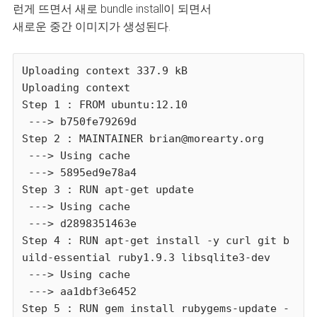
런게 뜨면서 새로 bundle install이 되면서
새로운 중간 이미지가 생성된다.
Uploading context 337.9 kB

Uploading context

Step 1 : FROM ubuntu:12.10

 ---> b750fe79269d

Step 2 : MAINTAINER brian@morearty.org

 ---> Using cache

 ---> 5895ed9e78a4

Step 3 : RUN apt-get update

 ---> Using cache

 ---> d2898351463e

Step 4 : RUN apt-get install -y curl git b
uild-essential ruby1.9.3 libsqlite3-dev

 ---> Using cache

 ---> aa1dbf3e6452

Step 5 : RUN gem install rubygems-update -