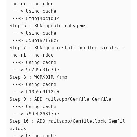
-no-ri --no-rdoc

 ---> Using cache

 ---> 8f4ef4bcfd32

Step 6 : RUN update_rubygems

 ---> Using cache

 ---> 358ef92178c7

Step 7 : RUN gem install bundler sinatra -
-no-ri --no-rdoc

 ---> Using cache

 ---> 9e7d9c0fd7de

Step 8 : WORKDIR /tmp

 ---> Using cache

 ---> b10a5c9f12c0

Step 9 : ADD railsapp/Gemfile Gemfile

 ---> Using cache

 ---> 79deb268175e

Step 10 : ADD railsapp/Gemfile.lock Gemfil
e.lock

 ---> Using cache
