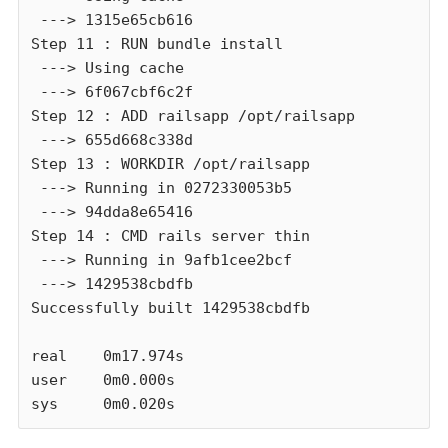
 ---> 1315e65cb616

Step 11 : RUN bundle install

 ---> Using cache

 ---> 6f067cbf6c2f

Step 12 : ADD railsapp /opt/railsapp

 ---> 655d668c338d

Step 13 : WORKDIR /opt/railsapp

 ---> Running in 0272330053b5

 ---> 94dda8e65416

Step 14 : CMD rails server thin

 ---> Running in 9afb1cee2bcf

 ---> 1429538cbdfb

Successfully built 1429538cbdfb

real    0m17.974s

user    0m0.000s

sys     0m0.020s