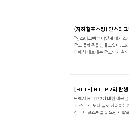
만, 까먹기전에 패신저에 대한 
루비 + 엔진엑스로 패신저 조합
로세스 수를 찾기 위해 이렇게 
다. 패신저에서는 프로세스 수를
(지하철포스팅) 인스타그
"인스타그램은 어떻게 내가 소
광고 플랫폼을 만들고있다. 그
디에서 내보내는 광고인지 확인
레이터를 한건지.. 누끼를 딴 
상품을 추천하는 것은 더 신기했
내눈에 계속 아른거린다.. 구글
적용했다고 한다. AdWeek 기
드를 알기 좋을 것 같단 생각이 .
[HTTP] HTTP 2의 탄
팀에서 HTTP 2에 대한 내용
로 쓰는 것 보다 글로 정리하는
결국 이 포스팅을 읽으면서 발표했다 
어가면, HTTP 1과 HTTP2
다 절반은 빠르다. HTTP2는 