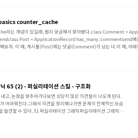
번 시간에는 HTTP2가 웹페이지를 요청하고, 응답받을 때까지 기다
에 대한 내용에 집중에서 이야기하려고 한다. B. HTTP 2..
basics counter_cache
he라는 개념이 있길래, 뭔지 궁금해서 찾아봤다.class Comment < Applica
rueendclass Post < ApplicationRecord has_many :comment
자. 이 때, 게시물(Post)에는 댓글(Comment)가 남는 다.이 때, 아
 발생하게 된다. Started GET "/posts" for ::1 at 2016-03-16 23
tion Load (..
 65 (2) - 퍼실리테이션 스킬 - 구조화
어내고, 논점을 맞추어가다보면 상당히 많은 의견들이 나오게 된다.
가 어려워진다.그래서 의견을 정리해나가면 문제의 전체적인 모습
점을 발견할 수 있다. 51 퍼실리테이션 그래픽퍼실리테이션 그래픽이
하는 기술이다.논의된 내용을 실시간으로 시각화함으로써, 말을 통해
 바꾸어놓는다.발언을 문자로 정리해보면, 메시지의 전달 여부를
 줄 수있다.그리고 같은 의견의 반복이나 다람쥐 쳇바퀴 도는 듯한