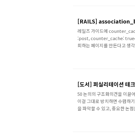
화라는 특징도 갖고 있지만, 이
려야하는 시간을 어떻게 단축했는지
[RAILS] association_
레일즈 가이드에 counter_cac
:post, counter_cache: t
회하는 페이지를 만든다고 생각해보
마다 댓글의 크기를 세면N+1 쿼리 문제가
ActiveRecord::SchemaMigra
[도서] 퍼실리테이션 테크닉
50 논의의 구조화의견을 이끌
이걸 그대로 방치하면 수렴하기
을 파악할 수 있고, 중요한 논
란 논의 사항을 그림으로 표현
이루어지는 공중전을 지상전으로
눈으로 확인할 수 있어 안도감을