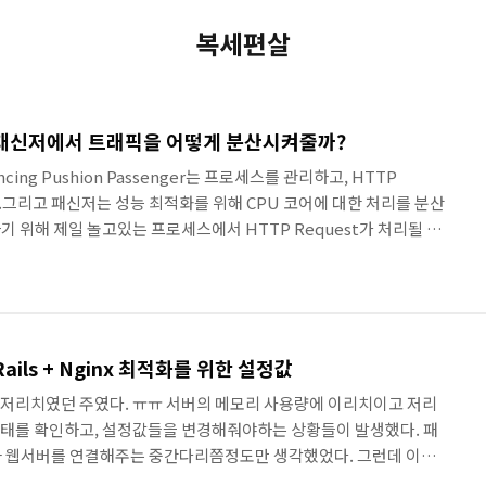
복세편살
ger) 패신저에서 트래픽을 어떻게 분산시켜줄까?
ncing Pushion Passenger는 프로세스를 관리하고, HTTP
.그리고 패신저는 성능 최적화를 위해 CPU 코어에 대한 처리를 분산
 위해 제일 놀고있는 프로세스에서 HTTP Request가 처리될 수
비온레일즈에 셋팅된 패신저에서 로드밸런싱 처리를 해주는 방법에 대
일즈는 기본적으로 한 번에 한 요청을 처리한다.그래서 패신저는 어
이 작동될 수 있게 해주는 역할을 한다. ( 프로세스마다 어플리케
는 개념인 것같다. 개발환경에서 레일즈 앱을 하나 띄우는 것처럼,
) Rails + Nginx 최적화를 위한 설정값
저리치였던 주였다. ㅠㅠ 서버의 메모리 사용량에 이리치이고 저리
태를 확인하고, 설정값들을 변경해줘야하는 상황들이 발생했다. 패
 웹서버를 연결해주는 중간다리쯤정도만 생각했었다. 그런데 이번
아두면 좋을 것 같단 생각을 한 주였다. 이래저래.. 큰불들은 꺼졌지