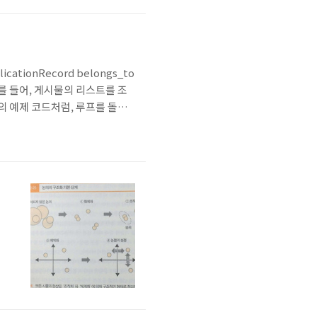
tionRecord belongs_to
send예를 들어, 게시물의 리스트를 조
래의 예제 코드처럼, 루프를 돌때
:47:08 -0700