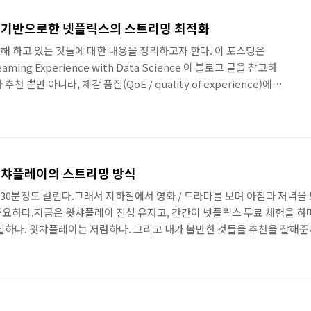
 의견을 독립적이고 객관적으로 바라볼 수 있어 논의의 핵심에 보다
창조력을 자극하여 논의를..
 기반으로한 넷플릭스의 스트리밍 최적화
해 하고 있는 것들에 대한 내용을 정리하고자 한다. 이 포스팅은
Streaming Experience with Data Science 이 블로그 글을 참고하
 뿐만 아니라, 체감 품질(QoE / quality of experience)에도
다. 넷플릭스는 체감 품질(QoE)를 위해, 스트리밍 서비스의 품질에
서 Adaptive Streaming과 Open Connect 같은 네트워크 기
 하다.그리고 스트리밍 기술에 집중하기 위하여, 데이터를 기반으로
의 팀을 구성하기도 했다. ..
왓챠플레이의 스트리밍 방식
 30분정도 걸린다.그래서 지하철에서 영화 / 드라마를 보며 아침과 저녁을
 중요하다.지금은 왓챠플레이 진성 유저고, 간간이 넷플릭스 무료 체험을 
실하다. 왓챠플레이는 저렴하다. 그리고 내가 볼만한 것들을 추천을 잘해준
 그래서 지하철에서 LTE를 켜서 봐야한다 (거의 왓챠플레이 때문에 데이
긴하지만... 데이터비 때문에 또이또이한거 같긴 하다)그리고 네트워크 
를 볼 때 뚝뚝 끊..