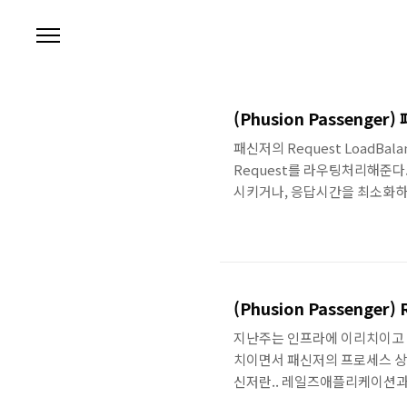
본문 바로가기
(Phusion Passen
패신저의 Request LoadBala
Request를 라우팅처리해준다
시키거나, 응답시간을 최소화하기
있게 해준다. 이 포스팅은 루
한 내용을 담고 있다. 루비온레
플리케이션에서 여러 프로세스들
이션의 인스턴스를 하나씩 띄우
패신저가 레일즈 앱을 알아..
(Phusion Passenger
지난주는 인프라에 이리치이고 
치이면서 패신저의 프로세스 상
신저란.. 레일즈애플리케이션과
주는 패신저에 대해서 더 잘 알