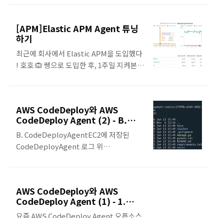
다. Vary User-Agent HTTP Header가 Cache Hit에 미치
ngrok 실행 ngrok http 3000
는 영향 과거의 웹 환경에서는 에이전트 환경 별로 보여주는
[APM]Elastic APM Agent 튜닝
HTML이 달랐다. 그래서 Vary Header의 User-Agent 값을
하기
활용하여 클라이언트 별로 다른 데이터를 내려줬다. 그러나 오
최근에 회사에서 Elastic APM을 도입했다
늘날에는 에이전트별로 다른 HTML을 내려주지 않는다. 그리
! 호호 🙉 쌩으로 도입한 후, 1주일 지켜본
고 현대 웹 개발에서는 JSON 데이터으로 데이터를 주고받기
결과. 몇가지 튜닝이 필요한듯하여 관련 자
때문에, 유저 에이전트 별로 데이터가 다른 경우는 흔치 않다.
료를 찾아보았다! ( 튜닝을 안하니 APM
때문에 Vary HTTP Hea..
Queue가 가득 찼다는 오류가 난다 🙈 ) 1.
AWS CodeDeploy와 AWS
Sample Rate APM 에이전트에서 기본적
CodeDeploy Agent (2) - B.
으로 샘플링된 트랜잭션을 수집하긴 하지
CodeDeployAgent
B. CodeDeployAgentEC2에 저장된
만, 수집 비율을 조정할 수 있다.
CodeDeployAgent 로그 위
transaction_sample_rate 설정을 조정
치/var/log/aws/codedeploy-agent
하면 스토리지 비용과 APM 운영으로 인한
EC2에 저장된 CodeDeployAgent 프로그
부하를 줄일 수 있다. 100% 샘플링을 하더
램 파일 위치/opt/codedeploy-agent
라도 Agent가 API 응답시간에는 영향을 미
AWS CodeDeploy와 AWS
CodeDeployAgent는 루비로 되어있다.
치지 않는다. 그리고 샘플링되지 않은 트랜
CodeDeploy Agent (1) - 1.
그래서 CodeDeployAgent를 실행시키려
잭션이더라도 응답시간 같은 기본 정보들은
CodeDeploy
요즘 AWS CodeDeploy Agent 오픈소스
면 루비가 설치되어있어야한다.루비는 인
수집된다.