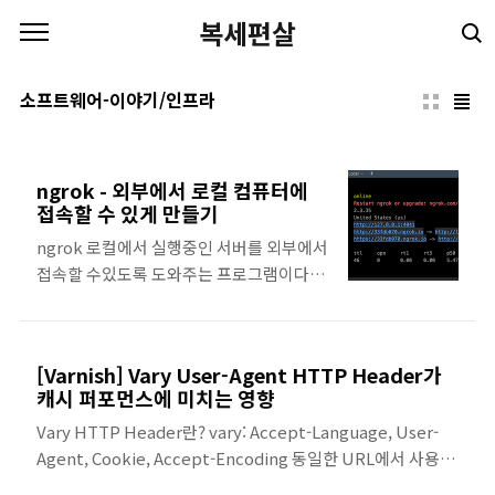
본문 바로가기
복세편살
소프트웨어-이야기/인프라
ngrok - 외부에서 로컬 컴퓨터에
접속할 수 있게 만들기
ngrok 로컬에서 실행중인 서버를 외부에서
접속할 수있도록 도와주는 프로그램이다.
ngrok은 로컬에서 개발 중인 API와 웹페이
지를 다른 컴퓨터에서 조회해야할 때 유용
하다. 예를 들어, 로컬에서 띄운 포트인
[Varnish] Vary User-Agent HTTP Header가
"localhost:3000"를
캐시 퍼포먼스에 미치는 영향
"a6fee076.ngrok.io" 처럼 도메인을 만들
Vary HTTP Header란? vary: Accept-Language, User-
어주고, 도메인을 통해 외부에서 접속도 가
Agent, Cookie, Accept-Encoding 동일한 URL에서 사용자
능하게 해준다. 설치 ngrok 사이트, npm,
에이전트에 따라 다른 응답을 내려줄 때 가용되는 Header이
brew 등으로 설치하면 된다. npm install