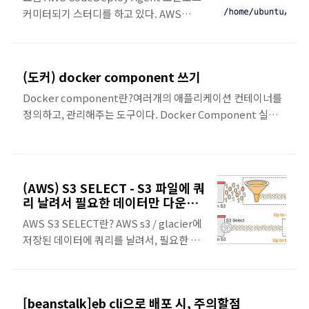
커미터되기 스터디를 하고 있다. AWS
터프리터 언어여서, 별도의 빌드작업이 필
https://www.elastic.co/guide/en/apm/agent/java..
CodeDeploy Agent 코드를 분석하면서
요하지 않다. CodeDeployAgent 소스코
알게 된 내용들을 틈틈이 정리해보고자 한
드 변경하고 싶으면, 저 위치에 있는 소스코
다 👩‍🎓 1. CodeDeploy CodeDeploy의
드 수정 후, code deploy agent를 재가동
(도커) docker component 쓰기
기본적인 구동 방식 ( 참고 링크 ) 1. AWS
해주면 된다. 배포된 프로젝트 파일이 저장
CodeDeploy Agent 코드를 다운받아서,
되는 곳/opt/codedeploy-
Docker component란?여러개의 애플리케이션 컨테이너를
AWS EC2에 실행시켜두기 2. AWS
agent/deployment-root/{배포-애플리
정의하고, 관리해주는 도구이다. Docker Component 실행
CodeDeploy 에서 배포하기 3. AWS
케이션-식별자}/{배포-유..
하기 docker-compose start 이 명령문을 실행하면, 세트로
CodeDeploy에서 배포되었다는걸,
묶여있는 컨테이너가 동시에 시작된다. Docker Component
Agent가 감지하면 코드를 EC2에 복사시켜
끄기docker-compose stop 이 명령문을 실행하면, 세트로
준다. EC2에 CodeDeploy 세팅하는 방법
묶여있는 컨테이너가 동시에 꺼진다. 컨테이너를 하나하나 끄
(AWS) S3 SELECT - S3 파일에 쿼
https://jojoldu.tistory.com/281
고 싶을 때는 container stop을 하면 된다.
리 날려서 필요한 데이터만 다운받
CodeDeploy에서 배포할 코드를 가져오
기
AWS S3 SELECT란? AWS s3 / glacier에
는 방법 1. S3에 배포할 파일 압축해서 올려
저장된 데이터에 쿼리를 날려서, 필요한 데
두기 압..
이터만 다운받을 수 있게 해주는 기능이다.
2018년 3월 기준, glacier select는 모든
리전에서 사용할 수 있지만, s3 select는 아
[beanstalk]eb cli으로 배포 시, 주의할점
직 프리뷰 상태이다. 프리뷰버전에서는