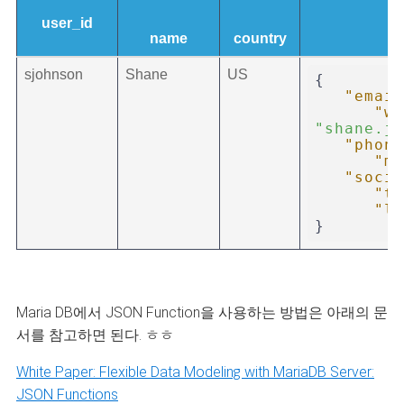
user_id
name
country
sjohnson
Shane
US
{
"email
"wo
"shane.jo
"phone
"mo
"socia
"tw
"li
}
Maria DB에서 JSON Function을 사용하는 방법은 아래의 문
서를 참고하면 된다. ㅎㅎ
White Paper: Flexible Data Modeling with MariaDB Server:
JSON Functions