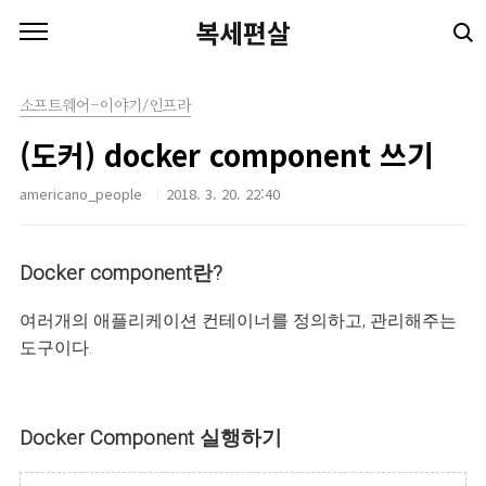
본문 바로가기
복세편살
소프트웨어-이야기/인프라
(도커) docker component 쓰기
americano_people
2018. 3. 20. 22:40
Docker component란?
여러개의 애플리케이션 컨테이너를 정의하고, 관리해주는
도구이다.
Docker Component 실행하기