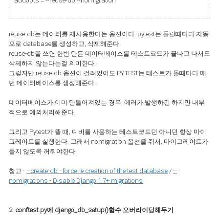
addopts = --reuse-db --nomigration
reuse-db는 데이터를 재사용한다는 옵션이다. pytest는 돌릴때마다
자동
으로 database를 생성하고, 삭제해준다.
reuse-db를 쓰면 한번 만든 데이터베이스를 테스트코드가 끝나고 나서도
삭제하지 않는다는걸 의미한다.
그렇지만 reuse-db
옵션이 걸려있어도 PYTEST는
테스트가 돌때마다 매
번 데이터베이스를 생성해준다.
데이터베이스가 이미 만들어져있는 경우, 에러가 발생하긴 하지만 내부
적으로 예외처리해준다.
그리고 Pytest가 뜰 때, 디비를 사용하는 테스트코드던 아니던 항상 마이
그레이트를 실행한다. 그래서
nomigration 옵션을 줘서, 마이그레이트가
돌지 않도록 꺼줘야한다
.
참고 -
--create-db - force re creation of the test database
/
--
nomigrations - Disable Django 1.7+ migrations
2. conftest.py에 django_db_setup()함수 오버라이딩해두기