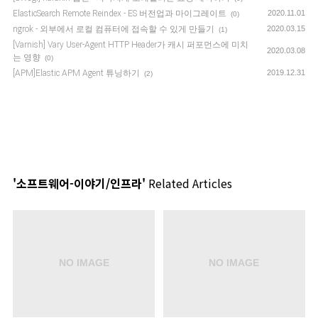
ElasticSearch Remote Reindex - ES 버전업과 마이그레이트
2020.11.01
(0)
ngrok - 외부에서 로컬 컴퓨터에 접속할 수 있게 만들기
2020.03.15
(1)
[Varnish] Vary User-Agent HTTP Header가 캐시 퍼포먼스에 미치
2020.03.08
는 영향
(0)
[APM]Elastic APM Agent 튜닝하기
2019.12.31
(2)
'소프트웨어-이야기/인프라'
Related Articles