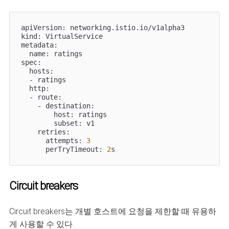
apiVersion: networking.istio.io/v1alpha3

kind: VirtualService

metadata:

  name: ratings

spec:

  hosts:

  - ratings

  http:

  - route:

    - destination:

        host: ratings

        subset: v1

    retries:

      attempts: 
3
      perTryTimeout: 
2
s
Circuit breakers
Circuit breakers는 개별 호스트에 요청을 제한할 때 유용하
게 사용할 수 있다.