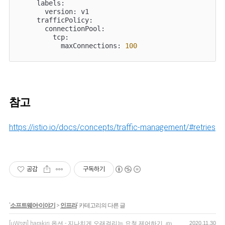
    labels:

      version: v1

    trafficPolicy:

      connectionPool:

        tcp:

          maxConnections: 
100
참고
https://istio.io/docs/concepts/traffic-management/#retries
공감
구독하기
'
소프트웨어-이야기
>
인프라
' 카테고리의 다른 글
[uWsgi] harakiri 옵션 - 지나치게 오래걸리는 요청 제어하기
2020.11.30
(0)