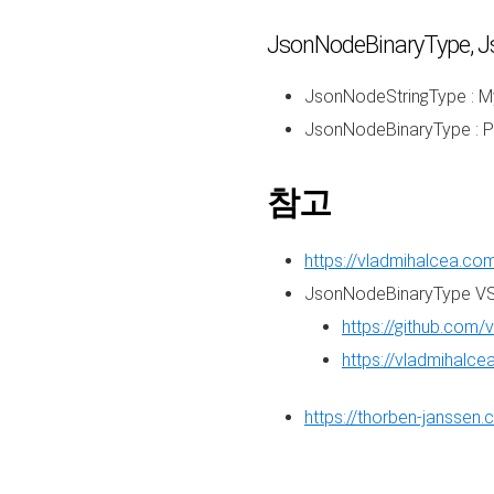
JsonNodeBinaryType,
JsonNodeStringType :
JsonNodeBinaryType :
참고
https://vladmihalcea.co
JsonNodeBinaryType VS
https://github.com/
https://vladmihalc
https://thorben-janssen.