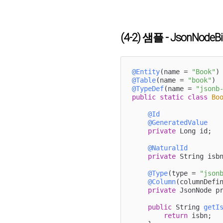
(4-2) 샘플 - JsonNo
@Entity
(name = 
"Book"
@Table
(name = 
"book"
@TypeDef
(name = 
"jsonb
public
static
class
Bo
@Id
@GeneratedValue
private
 Long id;

@NaturalId
private
 String isbn
@Type
(type = 
"json
@Column
(columnDefi
private
 JsonNode pr
public
 String 
getI
return
 isbn;
