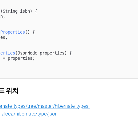
n
(String isbn)
{

n;

tProperties
()
{

es;

perties
(JsonNode properties)
{

 = properties;

코드 위치
rnate-types/tree/master/hibernate-types-
halcea/hibernate/type/json