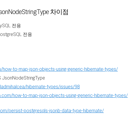
 JsonNodeStringType 차이점
 MySQL 전용
 PostgreSQL 전용
m/how-to-map-json-objects-using-generic-hibernate-types/
 JsonNodeStringType
vladmihalcea/hibernate-types/issues/98
ea.com/how-to-map-json-objects-using-generic-hibernate-types/
com/persist-postgresqls-jsonb-data-type-hibernate/