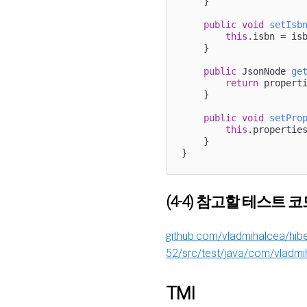
    }

public
void
setIsb
this
.isbn = isb
    }

public
 JsonNode 
ge
return
 properti
    }

public
void
setPro
this
.properties
    }

}
(4-4) 참고할 테스트 
github.com/vladmihalcea/hibe
52/src/test/java/com/vladmi
TMI