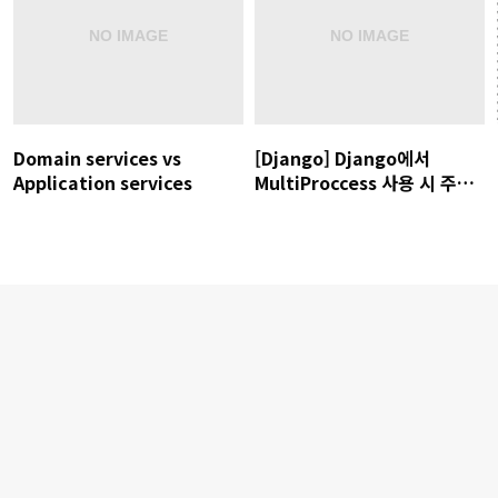
Domain services vs
[Django] Django에서
Application services
MultiProccess 사용 시 주의
사항