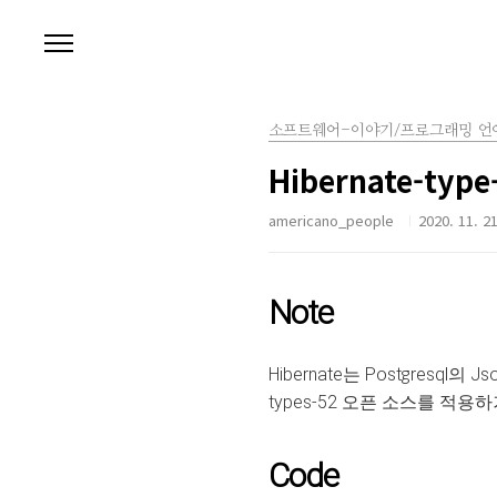
본문 바로가기
소프트웨어-이야기/프로그래밍 언
Hibernate-typ
americano_people
2020. 11. 21
Note
Hibernate는 Postgres
types-52
오픈 소스를 적용하거나
Code