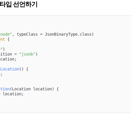
타입 선언하기
-node"
ent
{

b"
)

nition = 
"jsonb"
)

cation;

tLocation
()
{

;

ation
(Location location)
{

 location;
