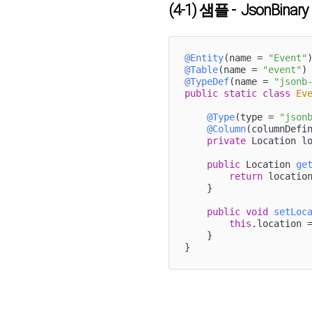
(4-1) 샘플 -
JsonBinary
@Entity
(name = 
"Event"
@Table
(name = 
"event"
@TypeDef
(name = 
"jsonb
public
static
class
Ev
@Type
(type = 
"json
@Column
(columnDefi
private
 Location lo
public
 Location 
ge
return
 location
    }

public
void
setLoc
this
.location =
    }
