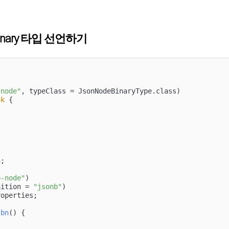
deBinary 타입 선언하기
-node"
ok
{

;

b-node"
)

nition = 
"jsonb"
)

operties;

sbn
()
{
