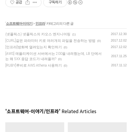
공감
구독하기
'
소프트웨어-이야기
>
인프라
' 카테고리의 다른 글
(넷플릭스) 넷플릭스의 카오스 엔지니어링
2017.12.30
(1)
[CURL]같은 파라미터 키로 여러개의 파일을 전송하는 방법
2017.12.02
(0)
[인프라]방화벽 열려있는지 확인하기
2017.12.02
(0)
[AWS] 애플리케이션 서버에서는 200을 내려줬는데, LB 단에서
2017.11.25
는 왜 5XX 응답 코드가 내려올까?
(0)
[RUBY]루비로 AWS Athena 사용하기
2017.11.12
(0)
'소프트웨어-이야기/인프라'
Related Articles