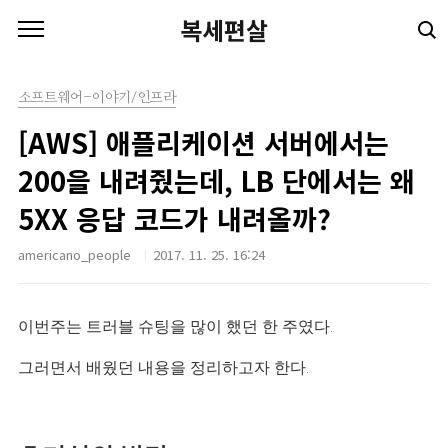
본문 바로가기
복세편살
소프트웨어-이야기/인프라
[AWS] 애플리케이션 서버에서는
200을 내려줬는데, LB 단에서는 왜
5XX 응답 코드가 내려올까?
americano_people
2017. 11. 25. 16:24
이번주는 트러블 슈팅을 많이
했던 한 주였다.
그러면서 배웠던 내용을 정리하고자 한다.