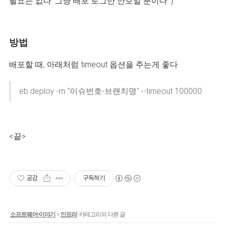
필요는 없다. 그냥 배포 로그만 안보일 뿐이다. )
방법
배포할 때, 아래처럼 timeout 옵션을 주는게 좋다.
eb deploy -m "이슈번호-브랜치명" --timeout 100000
<끝>
공감
구독하기
'
소프트웨어-이야기
>
인프라
' 카테고리의 다른 글