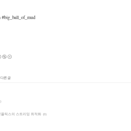
n #big_ball_of_mud
 다른 글
)
넷플릭스의 스트리밍 최적화
(0)