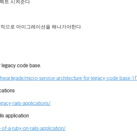
이렉트 시켜준다.
진적으로 마이그레이션을 해나가야한다.
r legacy code base.
war.ligade/micro-service-architecture-for-legacy-code-base-
cations
egacy-rails-applications/
ls application
-of-a-ruby-on-rails-application/