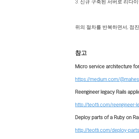
3. 신규 구축된 서버로 리다
위의 절차를 반복하면서, 점
참고
Micro service architecture fo
https://medium.com/@mahesh
Reengineer legacy Rails appli
http://teotti.com/reengineer-l
Deploy parts of a Ruby on Rai
http://teotti.com/deploy-parts