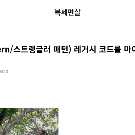
복세편살
Pattern/스트랭글러 패턴) 레거시 코드를
00:13