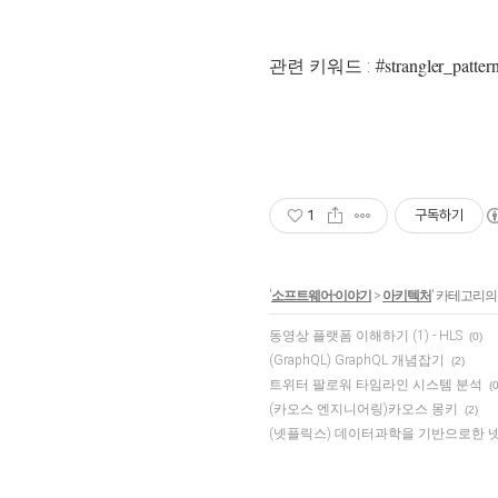
strangler_
patter
관련 키워드 : #
1
구독하기
'
소프트웨어-이야기
>
아키텍처
' 카테고리의
동영상 플랫폼 이해하기 (1) - HLS
(0)
(GraphQL) GraphQL 개념잡기
(2)
트위터 팔로워 타임라인 시스템 분석
(0
(카오스 엔지니어링)카오스 몽키
(2)
(넷플릭스) 데이터과학을 기반으로한 