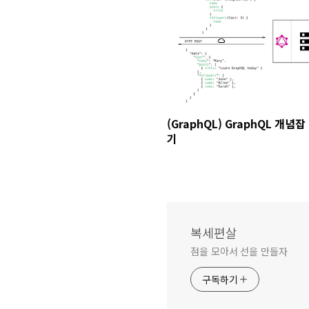
(GraphQL) GraphQL 개념잡
기
복세편살
점을 모아서 선을 만들자
구독하기