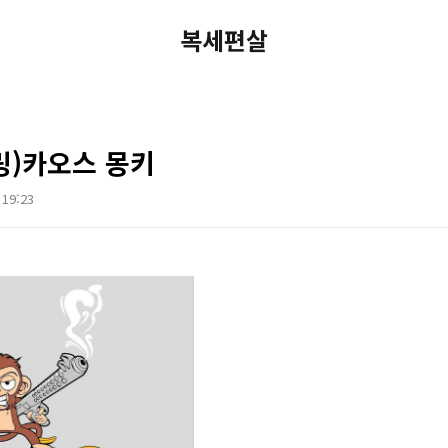
복세편살
링)카오스 몽키
 19:23