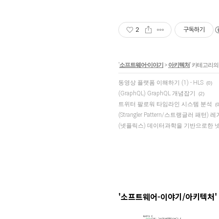
2
구독하기
'
소프트웨어-이야기
>
아키텍처
' 카테고리의
동영상 플랫폼 이해하기 (1) - HLS
(0)
(GraphQL) GraphQL 개념잡기
(2)
트위터 팔로워 타임라인 시스템 분석
(0
(Strangler Pattern/스트랭글러
(넷플릭스) 데이터과학을 기반으로한 
'소프트웨어-이야기/아키텍처'