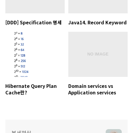
[DDD] Specification 명세
Java14. Record Keyword
Hibernate Query Plan
Domain services vs
Cache란?
Application services
복세편살