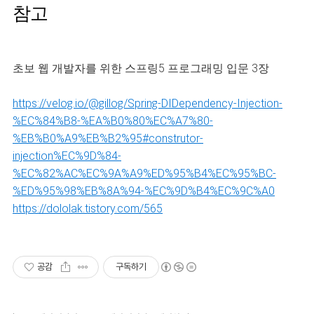
참고
초보 웹 개발자를 위한 스프링5 프로그래밍 입문 3장
https://velog.io/@gillog/Spring-DIDependency-Injection-
%EC%84%B8-%EA%B0%80%EC%A7%80-
%EB%B0%A9%EB%B2%95#construtor-
injection%EC%9D%84-
%EC%82%AC%EC%9A%A9%ED%95%B4%EC%95%BC-
%ED%95%98%EB%8A%94-%EC%9D%B4%EC%9C%A0
https://dololak.tistory.com/565
공감
구독하기