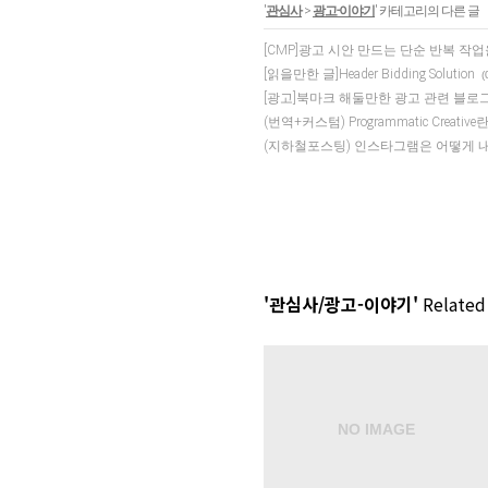
'
관심사
>
광고-이야기
' 카테고리의 다른 글
[CMP]광고 시안 만드는 단순 반복 작
[읽을만한 글]Header Bidding Solution
(
[광고]북마크 해둘만한 광고 관련 블로
(번역+커스텀) Programmatic Creative란
(지하철포스팅) 인스타그램은 어떻게 내
'관심사/광고-이야기'
Related 