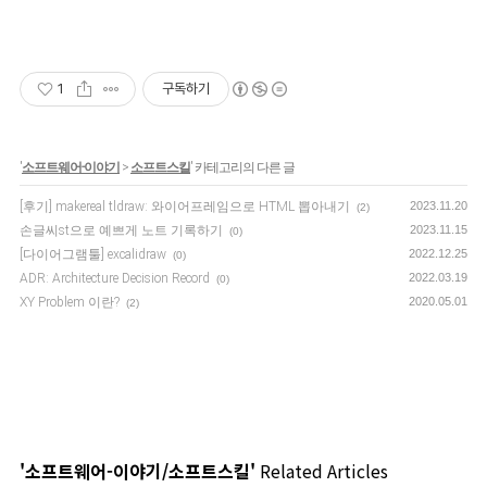
1
구독하기
'
소프트웨어-이야기
>
소프트스킬
' 카테고리의 다른 글
[후기] makereal tldraw: 와이어프레임으로 HTML 뽑아내기
2023.11.20
(2)
손글씨st으로 예쁘게 노트 기록하기
2023.11.15
(0)
[다이어그램툴] excalidraw
2022.12.25
(0)
ADR: Architecture Decision Record
2022.03.19
(0)
XY Problem 이란?
2020.05.01
(2)
'소프트웨어-이야기/소프트스킬'
Related Articles