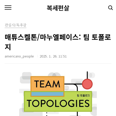
본문 바로가기
복세편살
관심사/독후감
매튜스켈톤/마누엘페이스: 팀 토폴로
지
americano_people
2025. 1. 26. 11:51