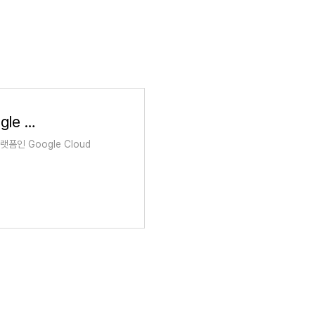
Google Cloud를 위한 Gemini 학습 과정 | Google Cloud Skills Boost
폼인 Google Cloud