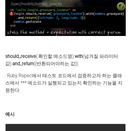
should_receive
(:확인할 메소드명).
with
(넘겨질 파라미터
값).
and_return
({반환되어야하는 값})
: Ruby Rspec에서 테스트 코드에서 검증하고자 하는 클래
스에서 *** 메소드가 실행되고 있는지 확인하는 기능을 지
원한다.
예시