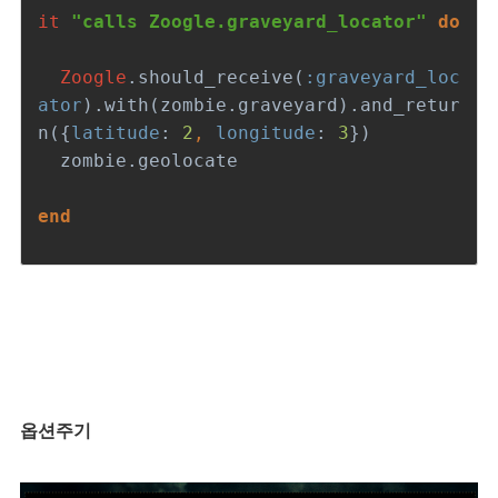
it 
"calls Zoogle.graveyard_locator" 
do
Zoogle
.should_receive(
:graveyard_loc
ator
).with(zombie.graveyard).and_retur
n({
latitude
: 
2
, 
longitude
: 
3
})
  zombie.geolocate
end
옵션주기