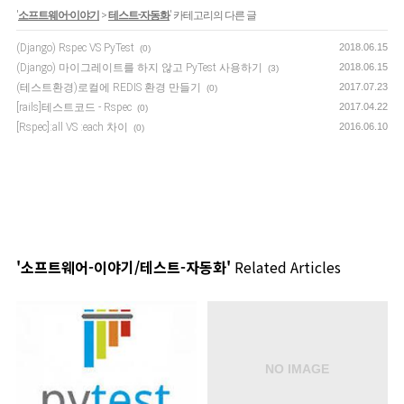
'
소프트웨어-이야기
>
테스트-자동화
' 카테고리의 다른 글
(Django) Rspec VS PyTest
2018.06.15
(0)
(Django) 마이그레이트를 하지 않고 PyTest 사용하기
2018.06.15
(3)
(테스트환경)로컬에 REDIS 환경 만들기
2017.07.23
(0)
[rails]테스트코드 - Rspec
2017.04.22
(0)
[Rspec]:all VS :each 차이
2016.06.10
(0)
'소프트웨어-이야기/테스트-자동화'
Related Articles