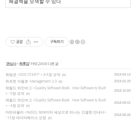
해결책을 모색할 수 있다.
공감
구독하기
'
관심사
>
독후감
' 카테고리의 다른 글
최범균 <DDD START! > 4-5장 요약
2019.04.13
(0)
위르헌 아펄로 -Management 3.0
2019.02.20
(0)
제럴드 와인버그 <Quality Software Book : How Software Is Built
2018.10.03
> - 9장 요약
(0)
제럴드 와인버그 <Quality Software Book : How Software Is Built
2018.09.01
> - 4장 요약
(0)
마틴파울러 <NoSQL 빅데이터 세상으로 떠나는 간결한 안내서>
2018.08.26
- 15장 데이터베이스 선정
(0)