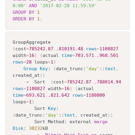
0:00'
AND
'2017-02-28 11:59:59'
GROUP
BY
1
ORDER
BY
1
;
GroupAggregate  
(
cost
=
785242.87
.
.810191
.48
rows
=
1108827
width
=
16
)
(
actual 
time
=
703.571
.
.968
.501
rows
=
28
 loops
=
1
)
Group
Key
: 
(
date_trunc
(
'day'
::
text
,
created_at
)
)
-
>
  Sort  
(
cost
=
785242.87
.
.788014
.94
rows
=
1108827
 width
=
16
)
(
actual 
time
=
693.621
.
.821
.642
rows
=
1188000
loops
=
1
)
        Sort 
Key
: 
(
date_trunc
(
'day'
::
text
,
 created_at
)
)
        Sort Method: external 
merge
Disk
: 
30232
kB

-
>
Bitmap
Heap
Scan
on
 scans  