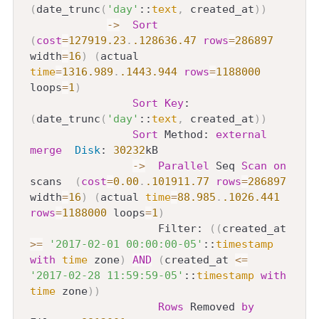
(
date_trunc
(
'day'
::
text
,
 created_at
)
)
-
>
Sort
(
cost
=
127919.23
.
.128636
.47
rows
=
286897
width
=
16
)
(
actual 
time
=
1316.989
.
.1443
.944
rows
=
1188000
loops
=
1
)
Sort
Key
: 
(
date_trunc
(
'day'
::
text
,
 created_at
)
)
Sort
 Method: 
external
merge
Disk
: 
30232
kB

-
>
Parallel
 Seq 
Scan
on
scans  
(
cost
=
0.00
.
.101911
.77
rows
=
286897
width
=
16
)
(
actual 
time
=
88.985
.
.1026
.441
rows
=
1188000
 loops
=
1
)
                    Filter: 
(
(
created_at 
>=
'2017-02-01 00:00:00-05'
::
timestamp
with
time
 zone
)
AND
(
created_at 
<=
'2017-02-28 11:59:59-05'
::
timestamp
with
time
 zone
)
)
Rows
 Removed 
by