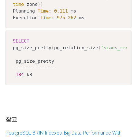
time
 zone
)
)
Planning 
Time
: 
0.111
 ms

Execution 
Time
: 
975.262
 ms
SELECT
pg_size_pretty
(
pg_relation_size
(
'scans_create
----------------
184
 kB
참고
PostgreSQL BRIN Indexes: Big Data Performance With