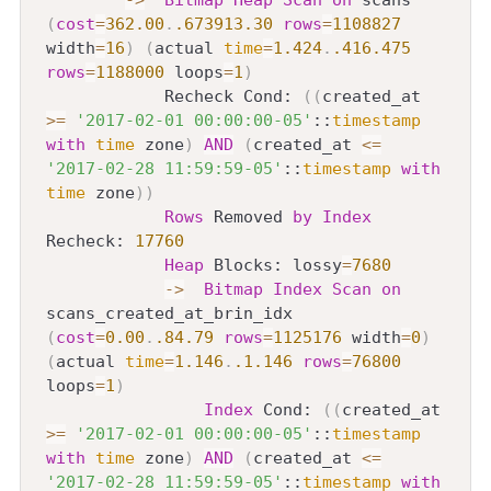
(
cost
=
362.00
.
.673913
.30
rows
=
1108827
width
=
16
)
(
actual 
time
=
1.424
.
.416
.475
rows
=
1188000
 loops
=
1
)
            Recheck Cond: 
(
(
created_at 
>=
'2017-02-01 00:00:00-05'
::
timestamp
with
time
 zone
)
AND
(
created_at 
<=
'2017-02-28 11:59:59-05'
::
timestamp
with
time
 zone
)
)
Rows
 Removed 
by
Index
Recheck: 
17760
Heap
 Blocks: lossy
=
7680
-
>
Bitmap
Index
Scan
on
scans_created_at_brin_idx  
(
cost
=
0.00
.
.84
.79
rows
=
1125176
 width
=
0
)
(
actual 
time
=
1.146
.
.1
.146
rows
=
76800
loops
=
1
)
Index
 Cond: 
(
(
created_at 
>=
'2017-02-01 00:00:00-05'
::
timestamp
with
time
 zone
)
AND
(
created_at 
<=
'2017-02-28 11:59:59-05'
::
timestamp
with