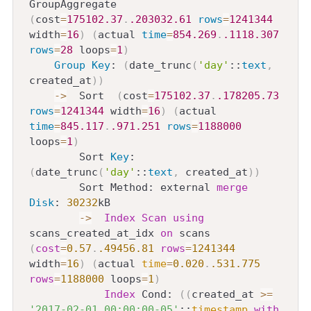
GroupAggregate  
(
cost
=
175102.37
.
.203032
.61
rows
=
1241344
width
=
16
)
(
actual 
time
=
854.269
.
.1118
.307
rows
=
28
 loops
=
1
)
Group
Key
: 
(
date_trunc
(
'day'
::
text
,
created_at
)
)
-
>
  Sort  
(
cost
=
175102.37
.
.178205
.73
rows
=
1241344
 width
=
16
)
(
actual 
time
=
845.117
.
.971
.251
rows
=
1188000
loops
=
1
)
        Sort 
Key
: 
(
date_trunc
(
'day'
::
text
,
 created_at
)
)
        Sort Method: external 
merge
Disk
: 
30232
kB

-
>
Index
Scan
using
scans_created_at_idx 
on
 scans  
(
cost
=
0.57
.
.49456
.81
rows
=
1241344
width
=
16
)
(
actual 
time
=
0.020
.
.531
.775
rows
=
1188000
 loops
=
1
)
Index
 Cond: 
(
(
created_at 
>=
'2017-02-01 00:00:00-05'
::
timestamp
with