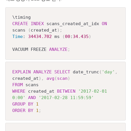
CREATE
INDEX
 scans_created_at_idx 
ON
scans 
(
created_at
)
;
Time
: 
34434.702
 ms 
(
00
:
34.435
)
VACUUM FREEZE 
ANALYZE
;
EXPLAIN
ANALYZE
SELECT
 date_trunc
(
'day'
,
created_at
)
,
avg
(
scan
)
FROM
WHERE
 created_at 
BETWEEN
'2017-02-01 
0:00'
AND
'2017-02-28 11:59:59'
GROUP
BY
1
ORDER
BY
1
;