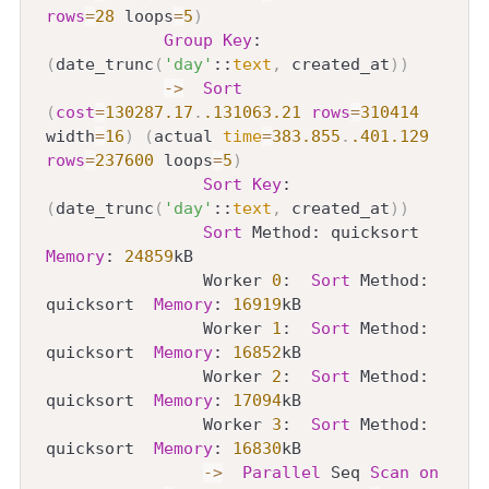
rows
=
28
 loops
=
5
)
Group
Key
: 
(
date_trunc
(
'day'
::
text
,
 created_at
)
)
-
>
Sort
(
cost
=
130287.17
.
.131063
.21
rows
=
310414
width
=
16
)
(
actual 
time
=
383.855
.
.401
.129
rows
=
237600
 loops
=
5
)
Sort
Key
: 
(
date_trunc
(
'day'
::
text
,
 created_at
)
)
Sort
 Method: quicksort  
Memory
: 
24859
kB

                Worker 
0
:  
Sort
 Method: 
quicksort  
Memory
: 
16919
kB

                Worker 
1
:  
Sort
 Method: 
quicksort  
Memory
: 
16852
kB

                Worker 
2
:  
Sort
 Method: 
quicksort  
Memory
: 
17094
kB

                Worker 
3
:  
Sort
 Method: 
quicksort  
Memory
: 
16830
kB

-
>
Parallel
 Seq 
Scan
on