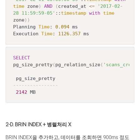
time
 zone
)
AND
(
created_at 
<=
'2017-02-
28 11:59:59-05'
::
timestamp
with
time
zone
)
)
Planning 
Time
: 
0.094
 ms

Execution 
Time
: 
1126.357
 ms
SELECT
pg_size_pretty
(
pg_relation_size
(
'scans_create
----------------
2142
 MB
2-D. BRIN INDEX + 병렬처리 X
BRIN INDEX을 추가하고, 데이터를 조회하면 900ms 정도