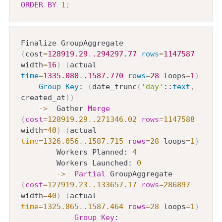
ORDER
BY
1
;
Finalize GroupAggregate  
(
cost
=
128919.29
.
.294297
.77
rows
=
1147587
width
=
16
)
(
actual 
time
=
1335.080
.
.1587
.770
rows
=
28
 loops
=
1
)
Group
Key
: 
(
date_trunc
(
'day'
::
text
,
created_at
)
)
-
>
  Gather 
Merge
(
cost
=
128919.29
.
.271346
.02
rows
=
1147588
width
=
40
)
(
actual 
time
=
1326.056
.
.1587
.715
rows
=
28
 loops
=
1
)
        Workers Planned: 
4
        Workers Launched: 
0
-
>
Partial
 GroupAggregate  
(
cost
=
127919.23
.
.133657
.17
rows
=
286897
width
=
40
)
(
actual 
time
=
1325.865
.
.1587
.464
rows
=
28
 loops
=
1
)
Group
Key
: 