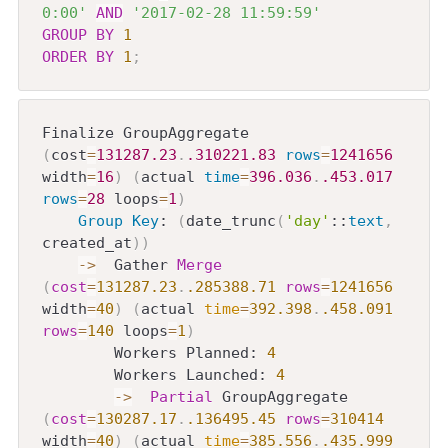
0:00'
AND
'2017-02-28 11:59:59'
GROUP
BY
1
ORDER
BY
1
;
Finalize GroupAggregate  
(
cost
=
131287.23
.
.310221
.83
rows
=
1241656
width
=
16
)
(
actual 
time
=
396.036
.
.453
.017
rows
=
28
 loops
=
1
)
Group
Key
: 
(
date_trunc
(
'day'
::
text
,
created_at
)
)
-
>
  Gather 
Merge
(
cost
=
131287.23
.
.285388
.71
rows
=
1241656
width
=
40
)
(
actual 
time
=
392.398
.
.458
.091
rows
=
140
 loops
=
1
)
        Workers Planned: 
4
        Workers Launched: 
4
-
>
Partial
 GroupAggregate  
(
cost
=
130287.17
.
.136495
.45
rows
=
310414
width
=
40
)
(
actual 
time
=
385.556
.
.435
.999