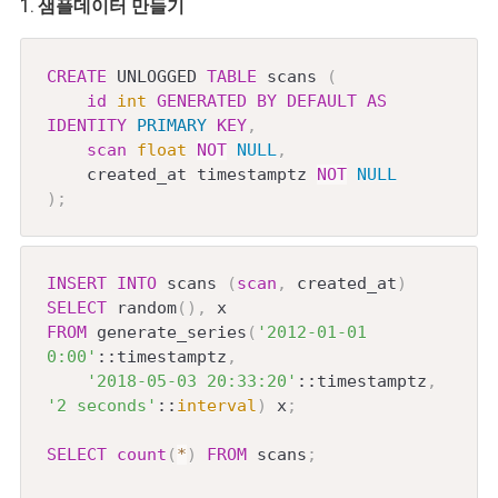
1. 샘플데이터 만들기
CREATE
 UNLOGGED 
TABLE
 scans 
(
id
int
GENERATED
BY
DEFAULT
AS
IDENTITY
PRIMARY
KEY
,
scan
float
NOT
NULL
,
    created_at timestamptz 
NOT
NULL
)
;
INSERT
INTO
 scans 
(
scan
,
 created_at
)
SELECT
 random
(
)
,
FROM
 generate_series
(
'2012-01-01 
0:00'
::timestamptz
,
'2018-05-03 20:33:20'
::timestamptz
,
'2 seconds'
::
interval
)
 x
;
SELECT
count
(
*
)
FROM
 scans
;