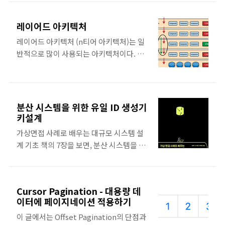
자 한다. 재고 예약 Flow Diagram 체크아
애로 전파되지 않는다. 그러나, 메시지 발행
웃을 완료하기 전인 임시 주문 단계에서 재
에 실패해도 메시지 발행을 재시도 할 수 없
레이어드 아키텍처
고를 임시로 예약한다. (Soft
다는 단점이 있다. 위의 방안은 모두 안정적
Reservation) 그리고 체크아웃이 모두 완
레이어드 아키텍처 (n티어 아키텍처)는 일
으로 메시지 발행을 보장할 수 없기 때문에
료되어, 주문서가 만들어지고난 이후 재고
반적으로 많이 사용되는 아키텍처이다. 더
다른 대안이 필요하다. 메시지 발행 보장하
를 영구적으로 예약한다. (Hard
나은 아키텍처 대안을 찾지 못할 때, 쉽게 선
기 Transacti..
Reservation) DB Diagram inventory
택하는 아키텍처 패턴이다. Spring
transaction은 sku의 재고 히스토리를 관
Project에서 각 레이어는 다음과 같은 클래
리하기 위한 도메인이다. inventory
스로 구현된다. Presentation Layer :
분산 시스템을 위한 유일 ID 생성기
transaction의 8개의 타입으로 이루어져
Controller Business Layer : Service
키설계
있다. SOFT_RESERVED
Persistence Layer : Entity Database
가상면접 사례로 배우는 대규모 시스템 설
HARD_RESERVED FULFILLED
Layer : Repository 특징 레이어드 아키텍
계 기초 책의 7장을 보면, 분산 시스템을 위
CANCELLED ORDERED RETURNED
처는 작고 간단한 서비스를 만들 때, 출발점
한 유일 ID 생성기 설계 패턴에 대해 나온
RECEIVED SHRINKAGE..
으로 적합한 아키텍처다. 개발자에게 익숙
다. 최근에 고민했던 것들이 모두 정리되어
하고, 복잡도도 낮기 때문에 소규모 애플리
있어 블로그에도 남겨본다.이 책에서는 유
케이션에 적합하다. 단점 계층형 아키텍처
Cursor Pagination - 대용량 데
일 ID 생성 패턴은 크게 4가지이다. 1. 데이
는 영속성 계층을 토대로 만들어지기 때문
이터에 페이지네이션 적용하기
터베이스 별로 pk 생성 규칙을 나눠갖기
에, 데이터베이스 주도 설계를 유도한다. 계
이 글에서는 Offset Pagination의 단점과
DB 별로 사용할 수 있는 pk 생성 규칙을 나
층형 아키텍처에서 ..