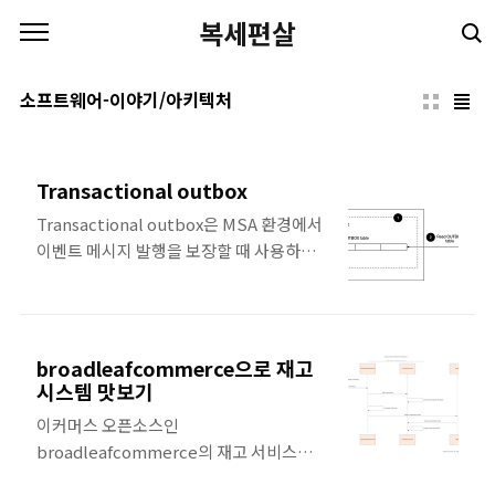
본문 바로가기
복세편살
소프트웨어-이야기/아키텍처
Transactional outbox
Transactional outbox은 MSA 환경에서
이벤트 메시지 발행을 보장할 때 사용하는
패턴이다. 이벤트 메시지 발행 시점 애플리
케이션에서 이벤트를 발행할 때에는 트랜잭
션 내부 혹은 외부에서 호출하는 상황에 따
라 장단점이 있다. (1) 트랜잭션 안에서 메
broadleafcommerce으로 재고
시지 발행 메시지 발행 여부를 쉽게 보장할
시스템 맛보기
수 있다. 그러나 메시지 발행의 실패가 곧 전
이커머스 오픈소스인
체 서비스로 장애가 전파될 수 있다는 단점
broadleafcommerce의 재고 서비스를
이 있다. (2) 트랜잭션 밖에서 메시지 발행
살펴봄으로써, 재고 시스템 구조를 맛보고
메시지 발행 실패가 즉시 해당 서비스의 장