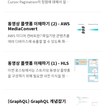
Cursor Pagination의 장점에 대해서 설명
눠가지는 안이다. 후보1: pk 증분 기준을 각
하고자 합니다. Pagination은 가장 대중적
각 다르게 설정하기 예를 들어, pk를
으로 사용되는 Offset Pagination과
auto_increment를 데이터베이스 별로
Cursor Pagination으로 나뉩니다. Offset
증가시키는 기준을 다르게 가져가는 안이
동영상 플랫폼 이해하기 (2) - AWS
Pagination offset pagination이란,
있다.갈레라 클러스터 처럼 분산 DB 구조에
MediaConvert
page 혹은 offset/limit을 지정하여 데이
서는 이런 패턴을 사용하고 있다.그러나 DB
AWS 미디어 컨버트란? 파일기반 콘텐츠를
터에서 pagination 된 결과를 조회하는 방
서버를 증설하거나 삭제하는 작업이 쉽지
여러 디바이스에 송출할 할 수 있도록 파일
식을 의미합니다. /article/?
않다는 단점이 있다. 후보2: pk 시작값을 다
을 변환해주는 프로그램이다. File based
offset=10&limit=10 /article/?page=1
르게 설정하기 대신 pk가..
Transcoding이란? 영상 콘텐츠 파일에 영
이와 같은 쿼리 파라미터를 전달하는 경우,
상 변환과 압축, 패키징, 접근 권한 제어를
아래와 같이 쿼리로 데이터를 조회합니다.
동영상 플랫폼 이해하기 (1) - HLS
수행한다. 영상 변환 영상 파일의 해상도를
select * from article limit 10 offset 20
낮춰서 파일을 압축하거나, 파일을 여러개
offset pagination 방식..
이번 포스팅에서는 스트리밍 동영상 플랫폼
로 분할해주는 역할을 수행한다. Adative
을 구성하기 위해 필요한 사전 지식을 정리
Streaming을 위하여, 네트워크 대역폭별
하고자 합니다. HLS이란? HTTP으로 영상
로 내려줄 영상 파일을 지정할 수 있다. 영상
스트리밍을 할 때 사용하는 프로토콜을 의
의 썸네일 이미지를 추출할 수 있다. 영상 음
미합니다. 이 프로토콜은 2009년에 애플에
성 파일을 추출해준다. 영상 파일 포맷을 변
서 공개한 표준이며, 현재는 많은 플랫폼에
(GraphQL) GraphQL 개념잡기
환해준다. 예를 들어, m2ts 포맷 영상 파일
서 HLS 프로토콜을 지원하고 활용하고 있