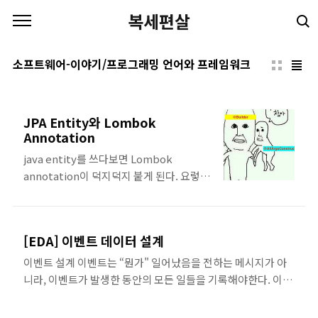
본문 바로가기
복세편살
소프트웨어-이야기/프로그래밍 언어와 프레임워크
JPA Entity와 Lombok
Annotation
java entity를 쓰다보면 Lombok
annotation이 덕지덕지 붙게 된다. 요렇게
말이다. 👇🏻👇🏻 @AllArgsConstructor
@NoargsConstructor(access =
AccessLevel.PROTECTED) @Getter
[EDA] 이벤트 데이터 설계
@Entity public class CartItem { ... 왜
annotation이 덕지덕지 붙게 되는건지, 왜
이벤트 설계 이벤트는 “뭔가" 일어났음을 전하는 메시지가 아
프로젝트마다 스타일이 다른건지 매번 까먹
니라, 이벤트가 발생한 동안의 모든 일들을 기록해야한다. 이 출
게 되어서 노션에 정리한걸 기록해보고자
력 이벤트를 단일 진실 공급원으로 간주해서 다운스트림 컨슈
한다. Context @Entity Entity를 사용하
머가 소비할 불변의 팩트로 기록해야한다. 때문에 컨슈머는 이