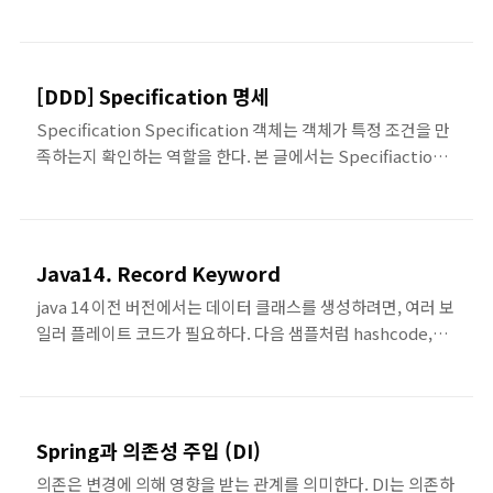
반면, Null Object Pattern을 사용하면 null 객체를 처리하
규칙으로 만든다.비즈니스 규칙 엔진 구현
는 로직이 전파되는 문제를 줄일 수 있다. 그 결과, 중복 코드를
방법은 다음과 같
줄일 수 있어서, 코드가 단순해진다. 예를 들어, 회원 정보를 조
다.DiagramCodeClass@FunctionalInterfacepublic
회하는 다음과 같은 코드가 있다고 생각해보자. public
interface Action { void execute(Facts
[DDD] Specification 명세
Customer GetByPhoneNumber(string
facts);} @FunctionalInterfacepublic
Specification Specification 객체는 객체가 특정 조건을 만
phoneNumber) { return _customerRepository .List(c
interface Condition { boolean evalu..
족하는지 확인하는 역할을 한다. 본 글에서는 Specifiaction
=> c.PhoneNumber == phoneNumber)
을 언제, 왜 사용하는지에 대해서 설명하고자 한다. 유효성 검증
.FirstOrDefault(); } var customer =
추가 (1) 도메인에 간단한 유효성 검증 추가하기 도메인에 유효
GetByPhoneNumber(phon..
성 검증을 추가해야할 때, 로직이 간단한 경우에는 도메인 엔티
티의 메서드로 유효성 검증 함수를 추가하는 방식으로 구현할
Java14. Record Keyword
수 있다. 그러나 유효성 검증 절차가 복잡한 경우, 도메인 엔티
java 14 이전 버전에서는 데이터 클래스를 생성하려면, 여러 보
티의 메서드로 두는 것이 어색한 경우가 있다. (2) 서비스에 추
일러 플레이트 코드가 필요하다. 다음 샘플처럼 hashcode,
가하기 예를 들어, 인당 구매 수량이 제한되는 상품을 판매하는
equals, toString 함수를 추가해줘야한다. public class
경우, 주문서를 생성하기 전에 누적 주문 수량을 조회해야한다.
Person { private final String name; private final String
이 경우, 레파지토리를 통해 회원의 누적 주문 수량을 조회해야
address; public Person(String name, String address) {
한다...
this.name = name; this.address = address; } @Override
Spring과 의존성 주입 (DI)
public int hashCode() { return Objects.hash(name,
의존은 변경에 의해 영향을 받는 관계를 의미한다. DI는 의존하
address); } @Override public boolean equals(Object