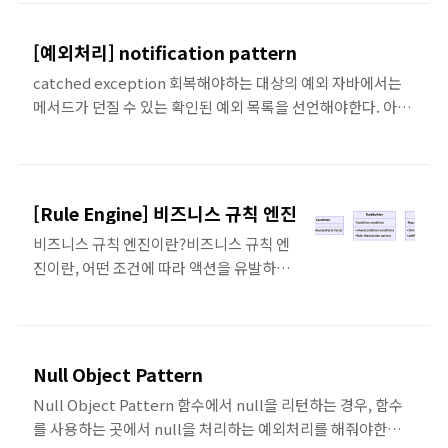
려면 JPA Proxy 기능 때문에 매개변수가
벤트 데이터 만으로도 데이터를 처리할 수 있다. 이론적으로는
없는 기본 생성자가 필요하다. @Entity 어
출력 이벤트를 SSOT으로 간주하라고 한다. 그러나 실제 서비
[예외처리] notification pattern
노테이션은 기본 생성자가 없는 경우, 알아
스에서는 ZERO-PAYLOAD 방식을 사용하는 경우가 많은 것
catched exception 회복해야하는 대상의 예외 자바에서는
서 기본 생성자를 만들어준다. 그래서
같다. 이벤트 스트림에는 하나의 논리적 이벤트를 나타내는 이
메서드가 던질 수 있는 확인된 예외 목록을 선언해야한다. 아니
@NoArgsConstructor ..
벤트가 포함되어야 한다. 이벤트 데이터 타입은 가장 좁은 범위
면 해당 예외를 try/catch으로 선언해야한다. public
를 사용한다. 이벤트는 하나의 목적만 가진다. 다용도 스미카는
boolean validate() { if (this.description.length() > 100)
비즈니스 요건이 조금만 달라져도 엄청나게 복잡해진다. 이벤
{ throw new DescriptionTooLongException(); } final
트 크기는 최소화한다. 이벤트 메시지가 큰 경우,..
LocalDate parsedDate; try { parsedDate =
[Rule Engine] 비즈니스 규칙 엔진
LocalDate.parse(this.date); } catch
비즈니스 규칙 엔진이란?비즈니스 규칙 엔
(DateTimeParseException e) { throw new
진이란, 어떤 조건에 따라 액션을 유발하는
InvalidDateFormat(); } .... return true; } public class
규칙이 있는 비즈니스 기능을 구현할 때 사
Descripti..
용하는 프로그램이다. 비즈니스 규칙 엔진
의 요구사항은 크게 4가지로 나뉜다.팩트 :
규칙이 확인할 수 있는 정보액션 : 수행하려
Null Object Pattern
는 동작조건 : 액션을 언제 발생시킬지 지정
Null Object Pattern 함수에서 null을 리턴하는 경우, 함수
규칙 : 실행하려는 비즈니스 규칙을 지정보
를 사용하는 곳에서 null을 처리하는 예외처리를 해줘야한다.
통 팩트/액션/조건을 한 그룹으로 묶어서