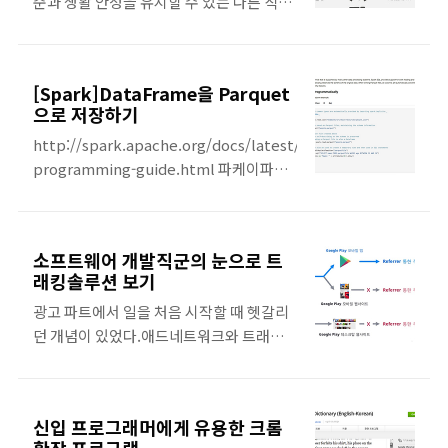
준과 생활 안정을 유지할 수 있는 다른 직장
가장 기억에 남는건 "딥러닝을 활용한 이미
을 찾을 수 없어 근심하게 된다. 직설적으로
지 검색: 포토요약과 타임라인" 세션과 "카
말하면 역량이 부족한 사람들만이 일자리
카오의 데이터 파이프라인에 대한 소개" 세
걱정을 한다. 소프트웨어 장인은 직업을 잃
션이었다. 딥러닝을 활용한 이미지 검색 세
[Spark]DataFrame을 Parquet
는 것에 대해 걱정하지 않는다. 소프트웨어
션딥러닝을 활용한 이미지 검색 세션은 두
으로 저장하기
자인은 자신의 커리어 방향과 일치하는 경
명의 발표자가 발표를 했는데, 이중 네이버
http://spark.apache.org/docs/latest/sql-
우에만 회사 안의 커리어를 수용한다. #2소
이미지 타임라인 세션이 재미있었다. 발표
programming-guide.html 파케이파일
프트웨어 장인은 어떤 종착지에 도달하는
자료 [222]딥러닝을 ..
로 데이터프레임이 저장되면, 스키마 정보
것보다 그 여정 자체가 훨씬 더 중요함을 알
를 유지한 채로 데이터를 저장할 수 있다.위
고 있다.#3지식은 일에서 얻을 수 있는 가장
의 코드 예시를 보면, 데이터프레임을 파케
흔한 투자 이익이다. 개발자들은 그들이 배
소프트웨어 개발직군의 눈으로 트
이로 저장한 후 => 해당 파케이파일을 읽어
우고 싶은 것을 따라서 일을 선택한다. 그 일
래킹솔루션 보기
들이면 스키마를 유지하고 있어
을 떠날 때는 생각하는 커리어 방향과 맞지
광고 파트에서 일을 처음 시작할 때 헷갈리
TempVIew를 생성할 수 있다.
않아서일 때도 있지만 배울 것이 더는 없기
던 개념이 있었다.애드네트워크와 트래킹
때문에도 그렇게 한다. 개인적인 삶도 커리
솔루션의 차이는 뭐지?! 트래킹 솔루션은
어 결정에 중요한 역할을 한다. ..
뭐지?! 광고에 어느정도 적응해가니 트래킹
솔루션은 이거다! 라는 개념이 잡히게 되었
신입 프로그래머에게 유용한 크롬
다. 트래킹 솔루션이란? 트래킹솔루션은 유