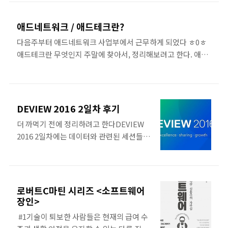
토링에 대한 사고방식이랑 같은 내용이 들
어가있어서 더 재미있게 잘읽힌다 ㅎㅎ 책
애드네트워크 / 애드테크란?
을 읽으면서 궁금했던 것들 리스트 * each
다음주부터 애드네트워크 사업부에서 근무하게 되었다 ㅎ0ㅎ
루프 대신, inject 같은 메서드를 사용하는
애드테크란 무엇인지 주말에 찾아서, 정리해보려고 한다. 애드
것의 장점은 ? ( p. 27, Replace Loop
테크 슬라이드 쉐어 자료 데이나의 참쉬운 애드테크
with Collection ) - 간단하다는 점의 구체
(20150419) from Dayeon Jeong ( 정리가 엄청 잘되어있어
적인 이유는?
서 머리에 쏙쏙 들어온다 ! )
DEVIEW 2016 2일차 후기
더 까먹기 전에 정리하려고 한다DEVIEW
2016 2일차에는 데이터와 관련된 세션들이
많았다딥러닝과 관련된 주제가 많았는데,
작년에 "머신러닝이 짱이다..!" 라고 이야기
듣다가 이제는 "딥러닝이 짱이다...!" 라는
이야기를 deveiw를 통해 인지한 나여서,
로버트C마틴 시리즈 <소프트웨어
세미나에서 언급된 방법론에 대해서는 깊게
장인>
이해하지는 못했다. 딥러닝, 데이터마이닝
​ #1기술이 퇴보한 사람들은 현재의 급여 수
과 관련된 세션들을 많이 들었지만 기억에