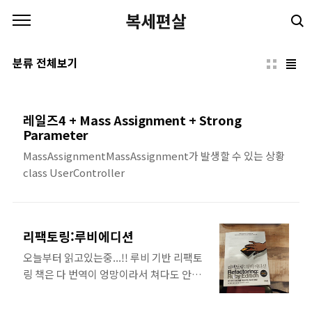
본문 바로가기
복세편살
분류 전체보기
레일즈4 + Mass Assignment + Strong
Parameter
MassAssignmentMassAssignment가 발생할 수 있는 상황
class UserController
리팩토링:루비에디션
오늘부터 읽고있는중...!! 루비 기반 리팩토
링 책은 다 번역이 엉망이라서 쳐다도 안봤
는데, 읽어보니 번역이 매끄러워서 술술 익
힌다 ㅎㅅㅎ 회사에서 일하면서 배운, 리팩