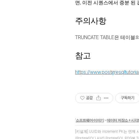
면, 이전 시퀀스에서 증분 된
주의사항
TRUNCATE TABLE은 테
참고
https://www.postgresqltutoria
공감
구독하기
'
소프트웨어-이야기
>
데이터 저장소 + 시
[키설계] UUID와 increment PK는 
(PostgreSQL) AWS PostgreSQL RDS에