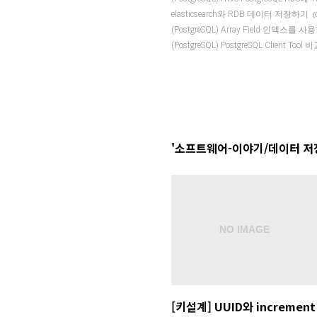
elasticsearch와 RDB 데이터 저장하기
(
(PostgreSQL) Array Field 인덱스를
(PostgreSQL) PostgreSQL Client Too
'소프트웨어-이야기/데이터 저장
[키설계] UUID와 increment