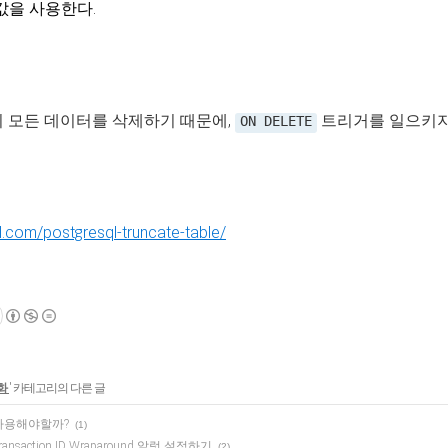
 값을 사용한다.
이블의 모든 데이터를 삭제하기 때문에,
트리거를 일으키지
ON DELETE
l.com/postgresql-truncate-table/
각화
' 카테고리의 다른 글
언제 사용해야할까?
(1)
 Transaction ID Wraparound 알럿 설정하기
(2)