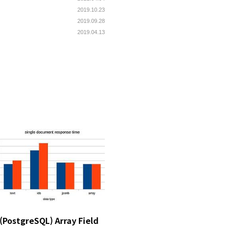
2019.10.23
2019.09.28
2019.04.13
(PostgreSQL) Array Field