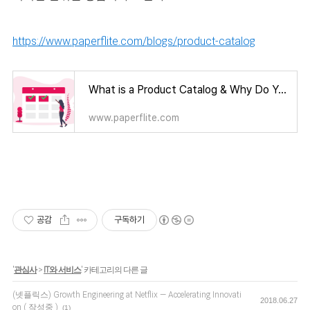
https://www.paperflite.com/blogs/product-catalog
What is a Product Catalog & Why Do You Need It? [Free Templates Included]
www.paperflite.com
공감
구독하기
'
관심사
>
IT와 서비스
' 카테고리의 다른 글
(넷플릭스) Growth Engineering at Netflix — Accelerating Innovati
2018.06.27
on ( 작성중 )
(1)